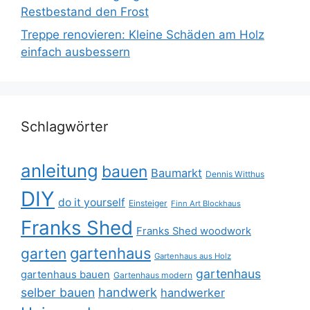
Restbestand den Frost
Treppe renovieren: Kleine Schäden am Holz
einfach ausbessern
Schlagwörter
anleitung
bauen
Baumarkt
Dennis Witthus
DIY
do it yourself
Einsteiger
Finn Art Blockhaus
Franks Shed
Franks Shed woodwork
gartenhaus
garten
Gartenhaus aus Holz
gartenhaus
gartenhaus bauen
Gartenhaus modern
selber bauen
handwerk
handwerker