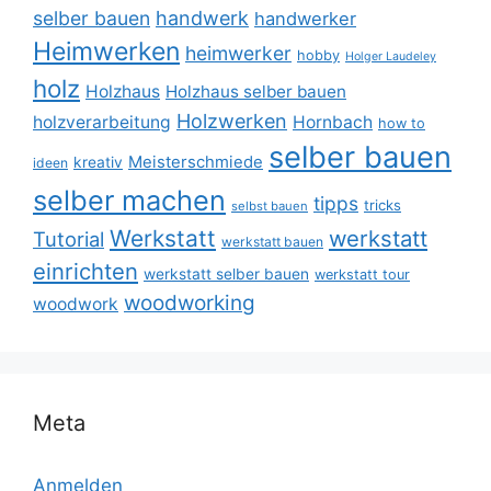
selber bauen
handwerk
handwerker
Heimwerken
heimwerker
hobby
Holger Laudeley
holz
Holzhaus
Holzhaus selber bauen
Holzwerken
holzverarbeitung
Hornbach
how to
selber bauen
Meisterschmiede
kreativ
ideen
selber machen
tipps
tricks
selbst bauen
Werkstatt
werkstatt
Tutorial
werkstatt bauen
einrichten
werkstatt selber bauen
werkstatt tour
woodworking
woodwork
Meta
Anmelden