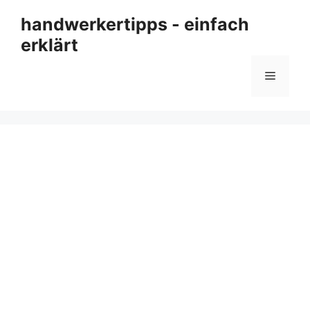
Zum
handwerkertipps - einfach
Inhalt
erklärt
springen
Menü