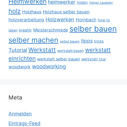
Heimwerken
heimwerker
hobby
Holger Laudeley
holz
Holzhaus
Holzhaus selber bauen
Holzwerken
holzverarbeitung
Hornbach
how to
selber bauen
Meisterschmiede
kreativ
ideen
selber machen
tipps
tricks
selbst bauen
Werkstatt
werkstatt
Tutorial
werkstatt bauen
einrichten
werkstatt selber bauen
werkstatt tour
woodworking
woodwork
Meta
Anmelden
Eintrags-Feed