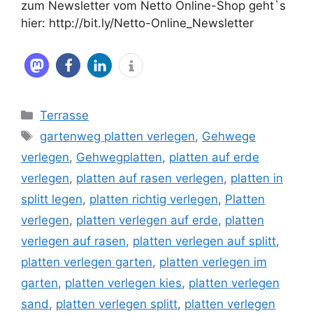
zum Newsletter vom Netto Online-Shop geht`s
hier: http://bit.ly/Netto-Online_Newsletter
Kategorien
Terrasse
Schlagwörter
gartenweg platten verlegen
,
Gehwege
verlegen
,
Gehwegplatten
,
platten auf erde
verlegen
,
platten auf rasen verlegen
,
platten in
splitt legen
,
platten richtig verlegen
,
Platten
verlegen
,
platten verlegen auf erde
,
platten
verlegen auf rasen
,
platten verlegen auf splitt
,
platten verlegen garten
,
platten verlegen im
garten
,
platten verlegen kies
,
platten verlegen
sand
,
platten verlegen splitt
,
platten verlegen