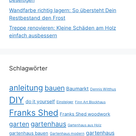
beseitigen
Wandfarbe richtig lagern: So übersteht Dein
Restbestand den Frost
Treppe renovieren: Kleine Schäden am Holz
einfach ausbessern
Schlagwörter
anleitung
bauen
Baumarkt
Dennis Witthus
DIY
do it yourself
Einsteiger
Finn Art Blockhaus
Franks Shed
Franks Shed woodwork
gartenhaus
garten
Gartenhaus aus Holz
gartenhaus
gartenhaus bauen
Gartenhaus modern