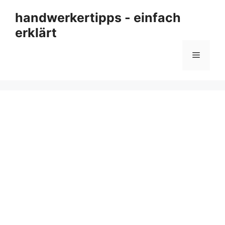
Zum
handwerkertipps - einfach
Inhalt
erklärt
springen
Menü