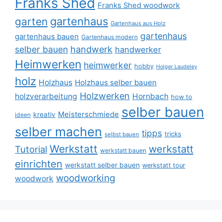
Franks Shed
Franks Shed woodwork
gartenhaus
garten
Gartenhaus aus Holz
gartenhaus
gartenhaus bauen
Gartenhaus modern
selber bauen
handwerk
handwerker
Heimwerken
heimwerker
hobby
Holger Laudeley
holz
Holzhaus
Holzhaus selber bauen
Holzwerken
holzverarbeitung
Hornbach
how to
selber bauen
Meisterschmiede
kreativ
ideen
selber machen
tipps
tricks
selbst bauen
Werkstatt
werkstatt
Tutorial
werkstatt bauen
einrichten
werkstatt selber bauen
werkstatt tour
woodworking
woodwork