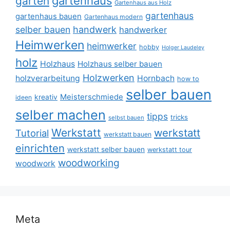
gartenhaus
garten
Gartenhaus aus Holz
gartenhaus
gartenhaus bauen
Gartenhaus modern
selber bauen
handwerk
handwerker
Heimwerken
heimwerker
hobby
Holger Laudeley
holz
Holzhaus
Holzhaus selber bauen
Holzwerken
holzverarbeitung
Hornbach
how to
selber bauen
Meisterschmiede
kreativ
ideen
selber machen
tipps
tricks
selbst bauen
Werkstatt
werkstatt
Tutorial
werkstatt bauen
einrichten
werkstatt selber bauen
werkstatt tour
woodworking
woodwork
Meta