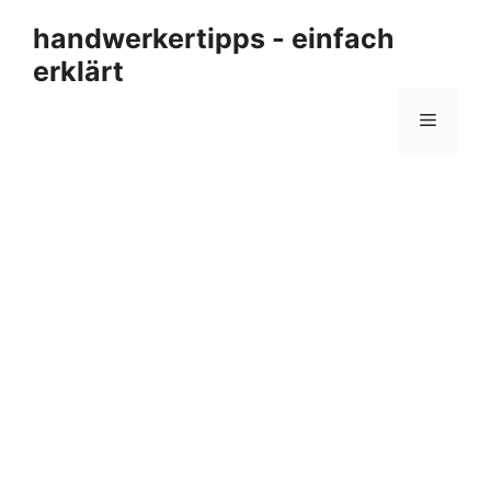
Zum
handwerkertipps - einfach
Inhalt
erklärt
springen
Menü