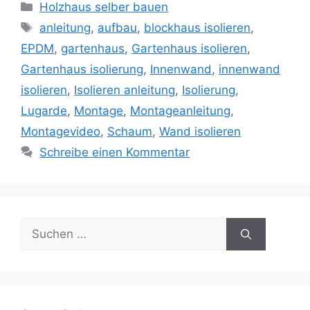
Kategorien
Holzhaus selber bauen
Schlagwörter
anleitung
,
aufbau
,
blockhaus isolieren
,
EPDM
,
gartenhaus
,
Gartenhaus isolieren
,
Gartenhaus isolierung
,
Innenwand
,
innenwand
isolieren
,
Isolieren anleitung
,
Isolierung
,
Lugarde
,
Montage
,
Montageanleitung
,
Montagevideo
,
Schaum
,
Wand isolieren
Schreibe einen Kommentar
Suche
nach: