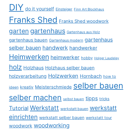
DIY
do it yourself
Einsteiger
Finn Art Blockhaus
Franks Shed
Franks Shed woodwork
gartenhaus
garten
Gartenhaus aus Holz
gartenhaus
gartenhaus bauen
Gartenhaus modern
selber bauen
handwerk
handwerker
Heimwerken
heimwerker
hobby
Holger Laudeley
holz
Holzhaus
Holzhaus selber bauen
Holzwerken
holzverarbeitung
Hornbach
how to
selber bauen
Meisterschmiede
kreativ
ideen
selber machen
tipps
tricks
selbst bauen
Werkstatt
werkstatt
Tutorial
werkstatt bauen
einrichten
werkstatt selber bauen
werkstatt tour
woodworking
woodwork