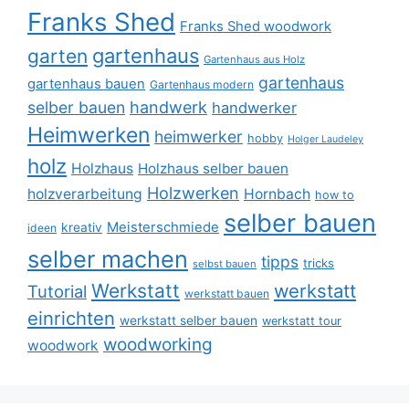
Franks Shed
Franks Shed woodwork
gartenhaus
garten
Gartenhaus aus Holz
gartenhaus
gartenhaus bauen
Gartenhaus modern
selber bauen
handwerk
handwerker
Heimwerken
heimwerker
hobby
Holger Laudeley
holz
Holzhaus
Holzhaus selber bauen
Holzwerken
holzverarbeitung
Hornbach
how to
selber bauen
Meisterschmiede
kreativ
ideen
selber machen
tipps
tricks
selbst bauen
Werkstatt
werkstatt
Tutorial
werkstatt bauen
einrichten
werkstatt selber bauen
werkstatt tour
woodworking
woodwork