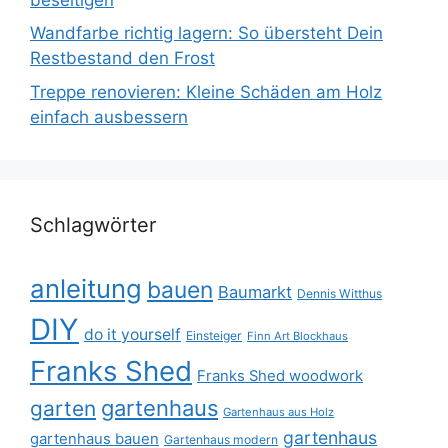
Wandfarbe richtig lagern: So übersteht Dein
Restbestand den Frost
Treppe renovieren: Kleine Schäden am Holz
einfach ausbessern
Schlagwörter
anleitung
bauen
Baumarkt
Dennis Witthus
DIY
do it yourself
Einsteiger
Finn Art Blockhaus
Franks Shed
Franks Shed woodwork
gartenhaus
garten
Gartenhaus aus Holz
gartenhaus
gartenhaus bauen
Gartenhaus modern