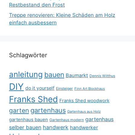
Restbestand den Frost
Treppe renovieren: Kleine Schäden am Holz
einfach ausbessern
Schlagwörter
anleitung
bauen
Baumarkt
Dennis Witthus
DIY
do it yourself
Einsteiger
Finn Art Blockhaus
Franks Shed
Franks Shed woodwork
gartenhaus
garten
Gartenhaus aus Holz
gartenhaus
gartenhaus bauen
Gartenhaus modern
selber bauen
handwerk
handwerker