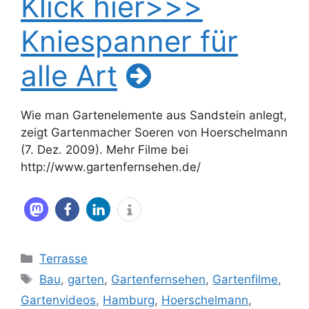
Klick hier>>>
Kniespanner für
alle Art
Wie man Gartenelemente aus Sandstein anlegt,
zeigt Gartenmacher Soeren von Hoerschelmann
(7. Dez. 2009). Mehr Filme bei
http://www.gartenfernsehen.de/
Kategorien
Terrasse
Schlagwörter
Bau
,
garten
,
Gartenfernsehen
,
Gartenfilme
,
Gartenvideos
,
Hamburg
,
Hoerschelmann
,