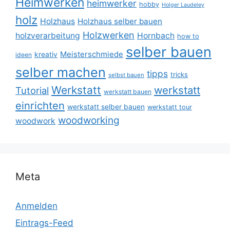
Heimwerken
heimwerker
hobby
Holger Laudeley
holz
Holzhaus
Holzhaus selber bauen
Holzwerken
holzverarbeitung
Hornbach
how to
selber bauen
Meisterschmiede
kreativ
ideen
selber machen
tipps
tricks
selbst bauen
Werkstatt
werkstatt
Tutorial
werkstatt bauen
einrichten
werkstatt selber bauen
werkstatt tour
woodworking
woodwork
Meta
Anmelden
Eintrags-Feed