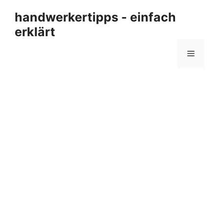
Zum
handwerkertipps - einfach
Inhalt
erklärt
springen
Menü