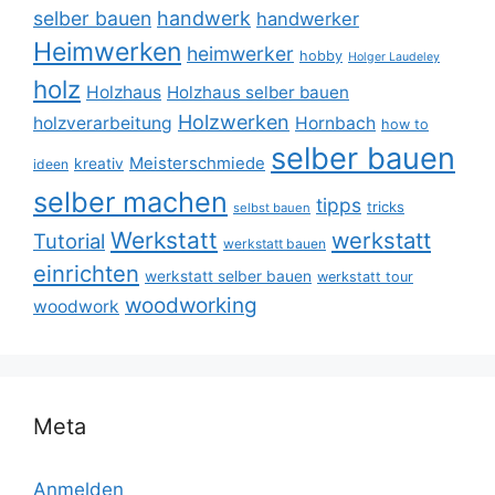
selber bauen
handwerk
handwerker
Heimwerken
heimwerker
hobby
Holger Laudeley
holz
Holzhaus
Holzhaus selber bauen
Holzwerken
holzverarbeitung
Hornbach
how to
selber bauen
Meisterschmiede
kreativ
ideen
selber machen
tipps
tricks
selbst bauen
Werkstatt
werkstatt
Tutorial
werkstatt bauen
einrichten
werkstatt selber bauen
werkstatt tour
woodworking
woodwork
Meta
Anmelden