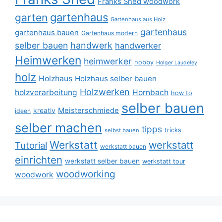
Franks Shed woodwork
gartenhaus
garten
Gartenhaus aus Holz
gartenhaus
gartenhaus bauen
Gartenhaus modern
selber bauen
handwerk
handwerker
Heimwerken
heimwerker
hobby
Holger Laudeley
holz
Holzhaus
Holzhaus selber bauen
Holzwerken
holzverarbeitung
Hornbach
how to
selber bauen
Meisterschmiede
kreativ
ideen
selber machen
tipps
tricks
selbst bauen
Werkstatt
werkstatt
Tutorial
werkstatt bauen
einrichten
werkstatt selber bauen
werkstatt tour
woodworking
woodwork