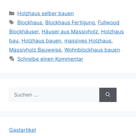
Kategorien
Holzhaus selber bauen
Schlagwörter
Blockhaus
,
Blockhaus Fertigung
,
Fullwood
Blockhäuser
,
Häuser aus Massivholz
,
Holzhaus
bau
,
Holzhaus bauen
,
massives Holzhaus
,
Massivholz Bauweise
,
Wohnblockhaus bauen
Schreibe einen Kommentar
Suche
nach:
Gastartikel