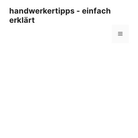
Zum
handwerkertipps - einfach
Inhalt
erklärt
springen
Menü