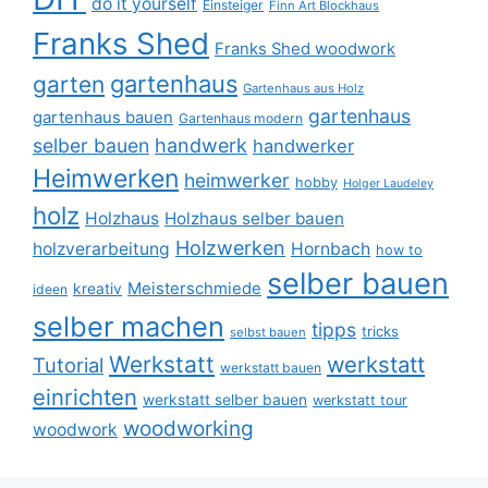
do it yourself
Einsteiger
Finn Art Blockhaus
Franks Shed
Franks Shed woodwork
gartenhaus
garten
Gartenhaus aus Holz
gartenhaus
gartenhaus bauen
Gartenhaus modern
selber bauen
handwerk
handwerker
Heimwerken
heimwerker
hobby
Holger Laudeley
holz
Holzhaus
Holzhaus selber bauen
Holzwerken
holzverarbeitung
Hornbach
how to
selber bauen
Meisterschmiede
kreativ
ideen
selber machen
tipps
tricks
selbst bauen
Werkstatt
werkstatt
Tutorial
werkstatt bauen
einrichten
werkstatt selber bauen
werkstatt tour
woodworking
woodwork