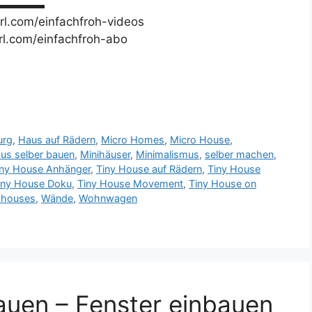
▬▬▬▬▬▬▬
url.com/einfachfroh-videos
url.com/einfachfroh-abo
urg
,
Haus auf Rädern
,
Micro Homes
,
Micro House
,
us selber bauen
,
Minihäuser
,
Minimalismus
,
selber machen
,
iny House Anhänger
,
Tiny House auf Rädern
,
Tiny House
iny House Doku
,
Tiny House Movement
,
Tiny House on
yhouses
,
Wände
,
Wohnwagen
auen – Fenster einbauen