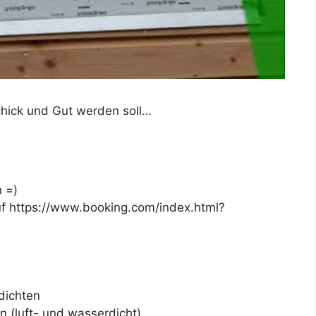
Schick und Gut werden soll…
h =)
uf https://www.booking.com/index.html?
dichten
 (luft- und wasserdicht)