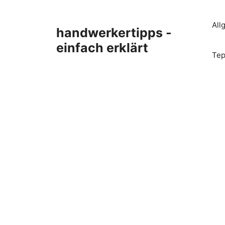
Zum
Inhalt
All
handwerkertipps -
springen
einfach erklärt
Tep