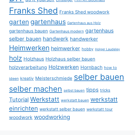
Finn Art Blockhaus
Franks Shed
Franks Shed woodwork
gartenhaus
garten
Gartenhaus aus Holz
gartenhaus
gartenhaus bauen
Gartenhaus modern
selber bauen
handwerk
handwerker
Heimwerken
heimwerker
hobby
Holger Laudeley
holz
Holzhaus
Holzhaus selber bauen
Holzwerken
holzverarbeitung
Hornbach
how to
selber bauen
Meisterschmiede
kreativ
ideen
selber machen
tipps
tricks
selbst bauen
Werkstatt
werkstatt
Tutorial
werkstatt bauen
einrichten
werkstatt selber bauen
werkstatt tour
woodworking
woodwork