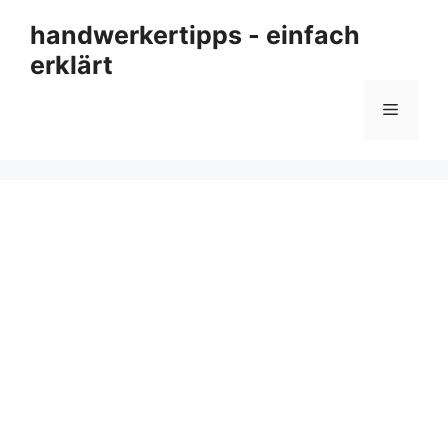
Zum
handwerkertipps - einfach
Inhalt
erklärt
springen
Menü