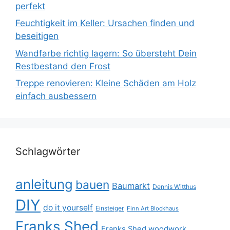
perfekt
Feuchtigkeit im Keller: Ursachen finden und
beseitigen
Wandfarbe richtig lagern: So übersteht Dein
Restbestand den Frost
Treppe renovieren: Kleine Schäden am Holz
einfach ausbessern
Schlagwörter
anleitung
bauen
Baumarkt
Dennis Witthus
DIY
do it yourself
Einsteiger
Finn Art Blockhaus
Franks Shed
Franks Shed woodwork