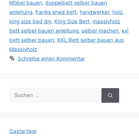
Möbel bauen
,
doppelbett selber bauen
anleitung
,
franks shed bett
,
handwerker
,
holz
,
king size bed diy
,
King Size Bett
,
massivholz
bett selber bauen anleitung
,
selber machen
,
xxl
bett selber bauen
,
XXL Bett selber bauen aus
Massivholz
Schreibe einen Kommentar
Suche
nach:
Gastartikel