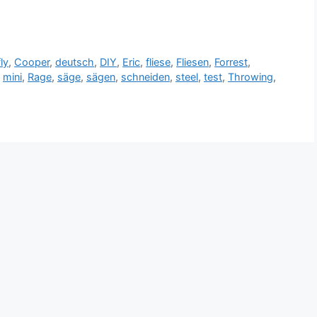
ly
,
Cooper
,
deutsch
,
DIY
,
Eric
,
fliese
,
Fliesen
,
Forrest
,
,
mini
,
Rage
,
säge
,
sägen
,
schneiden
,
steel
,
test
,
Throwing
,