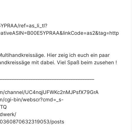
YPRAA/ref=as_li_tl?
ativeASIN=B00E5YPRAA&linkCode=as2&tag=http
ultihandkreissäge. Hier zeig ich euch ein paar
Handkreissäge mit dabei. Viel Spaß beim zusehen !
________________________________________
com/channel/UC4nqjUFWKc2nMJPsfX79GrA
om/cgi-bin/webscr?cmd=_s-
VTQ
ndwerk/
340360870632319053/posts