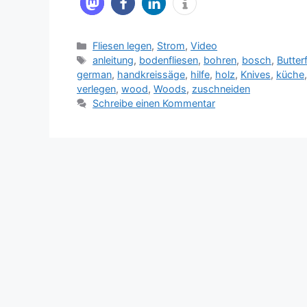
Kategorien
Fliesen legen
,
Strom
,
Video
Schlagwörter
anleitung
,
bodenfliesen
,
bohren
,
bosch
,
Butterf
german
,
handkreissäge
,
hilfe
,
holz
,
Knives
,
küche
verlegen
,
wood
,
Woods
,
zuschneiden
Schreibe einen Kommentar