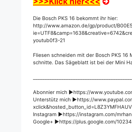
>>>Klick hier<<<
Die Bosch PKS 16 bekommt ihr hier:
http://www.amazon.de/gp/product/B00E5
ie=UTF8&camp=1638&creative=6742&cre
youtub0f3-21
Fliesen schneiden mit der Bosch PKS 16 M
schnitte. Das Sägeblatt ist bei der Mini 
__________________________________________
Abonnier mich ►https://www.youtube.
Unterstütz mich ►https://www.paypal.c
xclick&hosted_button_id=L8Z3YMFHAU
Instagram ►https://instagram.com/mrha
Google+ ►https://plus.google.com/102