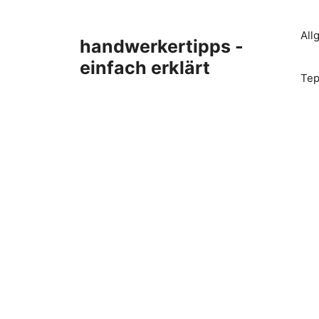
Zum
Inhalt
All
handwerkertipps -
springen
einfach erklärt
Tep