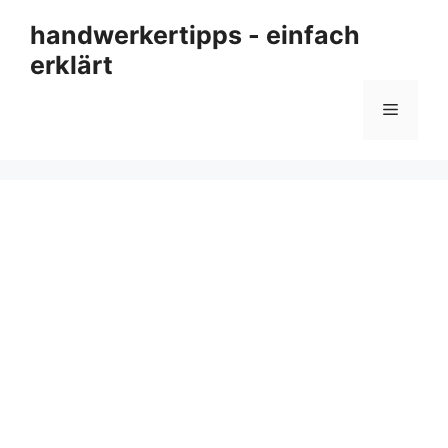
Zum
handwerkertipps - einfach
Inhalt
erklärt
springen
Menü