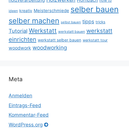
holzverarbeitung
Hornbach
how to
selber bauen
Meisterschmiede
kreativ
ideen
selber machen
tipps
tricks
selbst bauen
Werkstatt
werkstatt
Tutorial
werkstatt bauen
einrichten
werkstatt selber bauen
werkstatt tour
woodworking
woodwork
Meta
Anmelden
Eintrags-Feed
Kommentar-Feed
WordPress.org