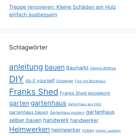
Treppe renovieren: Kleine Schäden am Holz
einfach ausbessern
Schlagwörter
anleitung
bauen
Baumarkt
Dennis Witthus
DIY
do it yourself
Einsteiger
Finn Art Blockhaus
Franks Shed
Franks Shed woodwork
gartenhaus
garten
Gartenhaus aus Holz
gartenhaus
gartenhaus bauen
Gartenhaus modern
selber bauen
handwerk
handwerker
Heimwerken
heimwerker
hobby
Holger Laudeley