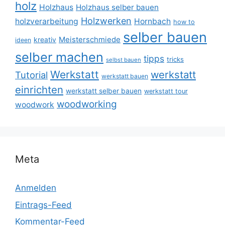
holz
Holzhaus
Holzhaus selber bauen
Holzwerken
holzverarbeitung
Hornbach
how to
selber bauen
Meisterschmiede
kreativ
ideen
selber machen
tipps
tricks
selbst bauen
Werkstatt
werkstatt
Tutorial
werkstatt bauen
einrichten
werkstatt selber bauen
werkstatt tour
woodworking
woodwork
Meta
Anmelden
Eintrags-Feed
Kommentar-Feed