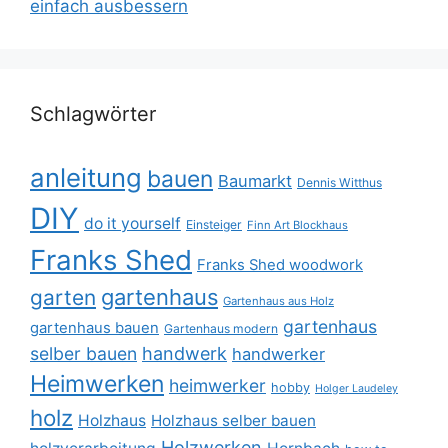
einfach ausbessern
Schlagwörter
anleitung
bauen
Baumarkt
Dennis Witthus
DIY
do it yourself
Einsteiger
Finn Art Blockhaus
Franks Shed
Franks Shed woodwork
gartenhaus
garten
Gartenhaus aus Holz
gartenhaus
gartenhaus bauen
Gartenhaus modern
selber bauen
handwerk
handwerker
Heimwerken
heimwerker
hobby
Holger Laudeley
holz
Holzhaus
Holzhaus selber bauen
Holzwerken