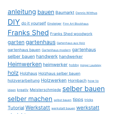
anleitung
bauen
Baumarkt
Dennis Witthus
DIY
do it yourself
Einsteiger
Finn Art Blockhaus
Franks Shed
Franks Shed woodwork
gartenhaus
garten
Gartenhaus aus Holz
gartenhaus
gartenhaus bauen
Gartenhaus modern
selber bauen
handwerk
handwerker
Heimwerken
heimwerker
hobby
Holger Laudeley
holz
Holzhaus
Holzhaus selber bauen
Holzwerken
holzverarbeitung
Hornbach
how to
selber bauen
Meisterschmiede
kreativ
ideen
selber machen
tipps
tricks
selbst bauen
Werkstatt
werkstatt
Tutorial
werkstatt bauen