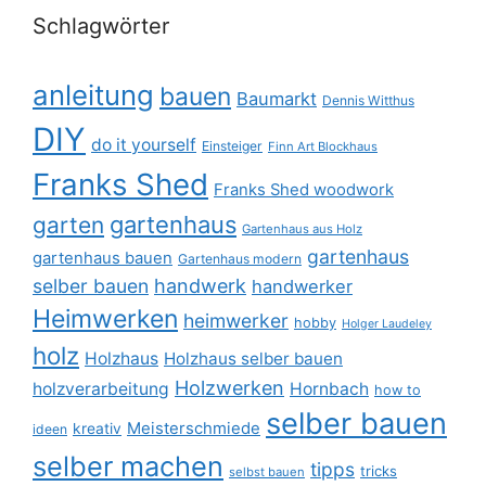
Schlagwörter
anleitung
bauen
Baumarkt
Dennis Witthus
DIY
do it yourself
Einsteiger
Finn Art Blockhaus
Franks Shed
Franks Shed woodwork
gartenhaus
garten
Gartenhaus aus Holz
gartenhaus
gartenhaus bauen
Gartenhaus modern
selber bauen
handwerk
handwerker
Heimwerken
heimwerker
hobby
Holger Laudeley
holz
Holzhaus
Holzhaus selber bauen
Holzwerken
holzverarbeitung
Hornbach
how to
selber bauen
Meisterschmiede
kreativ
ideen
selber machen
tipps
tricks
selbst bauen