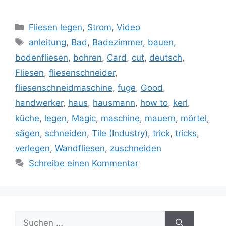
Kategorien
Fliesen legen
,
Strom
,
Video
Schlagwörter
anleitung
,
Bad
,
Badezimmer
,
bauen
,
bodenfliesen
,
bohren
,
Card
,
cut
,
deutsch
,
Fliesen
,
fliesenschneider
,
fliesenschneidmaschine
,
fuge
,
Good
,
handwerker
,
haus
,
hausmann
,
how to
,
kerl
,
küche
,
legen
,
Magic
,
maschine
,
mauern
,
mörtel
,
sägen
,
schneiden
,
Tile (Industry)
,
trick
,
tricks
,
verlegen
,
Wandfliesen
,
zuschneiden
Schreibe einen Kommentar
Suche