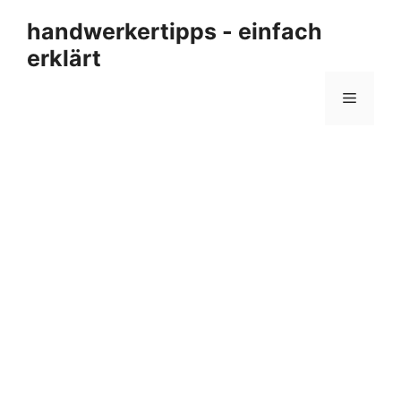
Zum
handwerkertipps - einfach
Inhalt
erklärt
springen
Menü