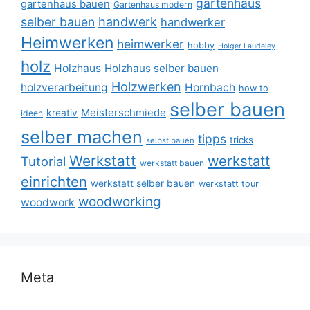
gartenhaus
gartenhaus bauen
Gartenhaus modern
selber bauen
handwerk
handwerker
Heimwerken
heimwerker
hobby
Holger Laudeley
holz
Holzhaus
Holzhaus selber bauen
Holzwerken
holzverarbeitung
Hornbach
how to
selber bauen
Meisterschmiede
kreativ
ideen
selber machen
tipps
tricks
selbst bauen
Werkstatt
werkstatt
Tutorial
werkstatt bauen
einrichten
werkstatt selber bauen
werkstatt tour
woodworking
woodwork
Meta