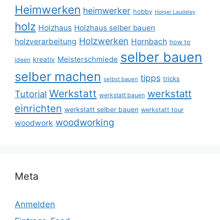
Heimwerken
heimwerker
hobby
Holger Laudeley
holz
Holzhaus
Holzhaus selber bauen
Holzwerken
holzverarbeitung
Hornbach
how to
selber bauen
Meisterschmiede
kreativ
ideen
selber machen
tipps
tricks
selbst bauen
Werkstatt
werkstatt
Tutorial
werkstatt bauen
einrichten
werkstatt selber bauen
werkstatt tour
woodworking
woodwork
Meta
Anmelden