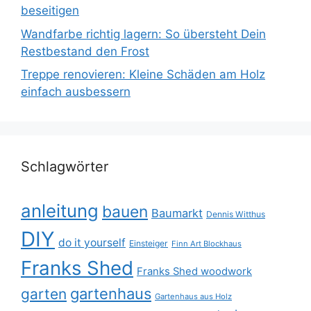
beseitigen
Wandfarbe richtig lagern: So übersteht Dein
Restbestand den Frost
Treppe renovieren: Kleine Schäden am Holz
einfach ausbessern
Schlagwörter
anleitung
bauen
Baumarkt
Dennis Witthus
DIY
do it yourself
Einsteiger
Finn Art Blockhaus
Franks Shed
Franks Shed woodwork
gartenhaus
garten
Gartenhaus aus Holz