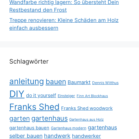
Wandfarbe richtig lagern: So übersteht Dein
Restbestand den Frost
Treppe renovieren: Kleine Schäden am Holz
einfach ausbessern
Schlagwörter
anleitung
bauen
Baumarkt
Dennis Witthus
DIY
do it yourself
Einsteiger
Finn Art Blockhaus
Franks Shed
Franks Shed woodwork
gartenhaus
garten
Gartenhaus aus Holz
gartenhaus
gartenhaus bauen
Gartenhaus modern
selber bauen
handwerk
handwerker