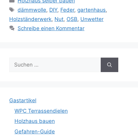
Holzhaus selber bauen
Schlagwörter
dämmwolle
,
DIY
,
Feder
,
gartenhaus
,
Holzständerwerk
,
Nut
,
OSB
,
Unwetter
Schreibe einen Kommentar
Suche
nach:
Gastartikel
WPC Terrassendielen
Holzhaus bauen
Gefahren-Guide