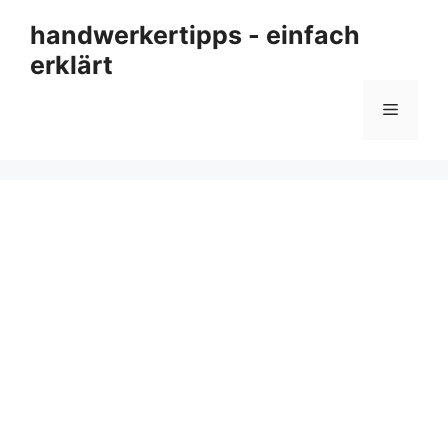
Zum
handwerkertipps - einfach
Inhalt
erklärt
springen
Menü