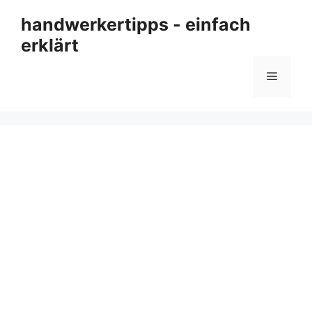
Zum
handwerkertipps - einfach
Inhalt
erklärt
springen
Menü