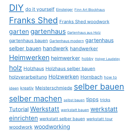
DIY
do it yourself
Einsteiger
Finn Art Blockhaus
Franks Shed
Franks Shed woodwork
gartenhaus
garten
Gartenhaus aus Holz
gartenhaus
gartenhaus bauen
Gartenhaus modern
selber bauen
handwerk
handwerker
Heimwerken
heimwerker
hobby
Holger Laudeley
holz
Holzhaus
Holzhaus selber bauen
Holzwerken
holzverarbeitung
Hornbach
how to
selber bauen
Meisterschmiede
kreativ
ideen
selber machen
tipps
tricks
selbst bauen
Werkstatt
werkstatt
Tutorial
werkstatt bauen
einrichten
werkstatt selber bauen
werkstatt tour
woodworking
woodwork