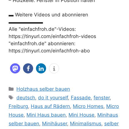
– Holzkeile: Fenster in Position halten
▬ Weitere Videos und abonnieren
▬▬▬▬▬▬▬
Alle "einfachfroh.de"-Videos:
https://tinyurl.com/einfachfroh-videos
"einfachfroh.de" abonnieren:
https://tinyurl.com/einfachfroh-abo
Kategorien
Holzhaus selber bauen
Schlagwörter
deutsch
,
do it yourself
,
Fassade
,
fenster
,
Freiburg
,
Haus auf Rädern
,
Micro Homes
,
Micro
House
,
Mini Haus bauen
,
Mini House
,
Minihaus
selber bauen
,
Minihäuser
,
Minimalismus
,
selber