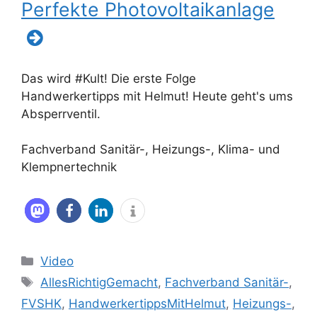
Perfekte Photovoltaikanlage
Das wird #Kult! Die erste Folge
Handwerkertipps mit Helmut! Heute geht's ums
Absperrventil.
Fachverband Sanitär-, Heizungs-, Klima- und
Klempnertechnik
Kategorien
Video
Schlagwörter
AllesRichtigGemacht
,
Fachverband Sanitär-
,
FVSHK
,
HandwerkertippsMitHelmut
,
Heizungs-
,