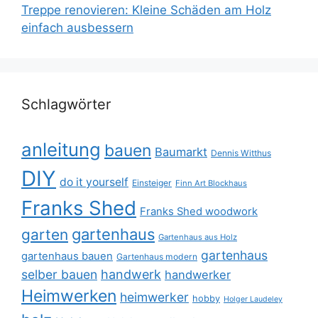
Treppe renovieren: Kleine Schäden am Holz
einfach ausbessern
Schlagwörter
anleitung
bauen
Baumarkt
Dennis Witthus
DIY
do it yourself
Einsteiger
Finn Art Blockhaus
Franks Shed
Franks Shed woodwork
gartenhaus
garten
Gartenhaus aus Holz
gartenhaus
gartenhaus bauen
Gartenhaus modern
selber bauen
handwerk
handwerker
Heimwerken
heimwerker
hobby
Holger Laudeley