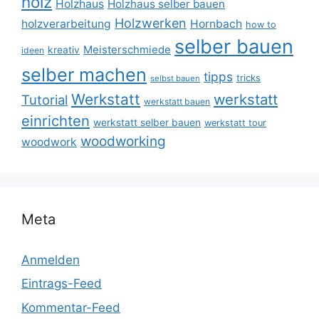
holz
Holzhaus
Holzhaus selber bauen
Holzwerken
holzverarbeitung
Hornbach
how to
selber bauen
Meisterschmiede
kreativ
ideen
selber machen
tipps
tricks
selbst bauen
Werkstatt
werkstatt
Tutorial
werkstatt bauen
einrichten
werkstatt selber bauen
werkstatt tour
woodworking
woodwork
Meta
Anmelden
Eintrags-Feed
Kommentar-Feed