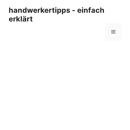
Zum
handwerkertipps - einfach
Inhalt
erklärt
springen
Menü