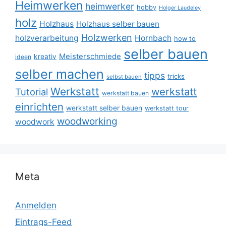
Heimwerken
heimwerker
hobby
Holger Laudeley
holz
Holzhaus
Holzhaus selber bauen
Holzwerken
holzverarbeitung
Hornbach
how to
selber bauen
Meisterschmiede
kreativ
ideen
selber machen
tipps
tricks
selbst bauen
Werkstatt
werkstatt
Tutorial
werkstatt bauen
einrichten
werkstatt selber bauen
werkstatt tour
woodworking
woodwork
Meta
Anmelden
Eintrags-Feed