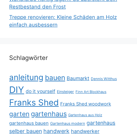
Restbestand den Frost
Treppe renovieren: Kleine Schäden am Holz
einfach ausbessern
Schlagwörter
anleitung
bauen
Baumarkt
Dennis Witthus
DIY
do it yourself
Einsteiger
Finn Art Blockhaus
Franks Shed
Franks Shed woodwork
gartenhaus
garten
Gartenhaus aus Holz
gartenhaus
gartenhaus bauen
Gartenhaus modern
selber bauen
handwerk
handwerker