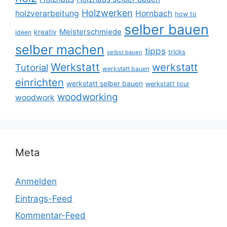
Holzwerken
holzverarbeitung
Hornbach
how to
selber bauen
Meisterschmiede
kreativ
ideen
selber machen
tipps
tricks
selbst bauen
Werkstatt
werkstatt
Tutorial
werkstatt bauen
einrichten
werkstatt selber bauen
werkstatt tour
woodworking
woodwork
Meta
Anmelden
Eintrags-Feed
Kommentar-Feed