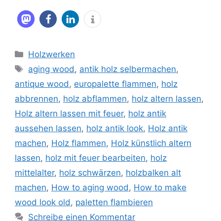
Kategorien
Holzwerken
Schlagwörter
aging wood
,
antik holz selbermachen
,
antique wood
,
europalette flammen
,
holz
abbrennen
,
holz abflammen
,
holz altern lassen
,
Holz altern lassen mit feuer
,
holz antik
aussehen lassen
,
holz antik look
,
Holz antik
machen
,
Holz flammen
,
Holz künstlich altern
lassen
,
holz mit feuer bearbeiten
,
holz
mittelalter
,
holz schwärzen
,
holzbalken alt
machen
,
How to aging wood
,
How to make
wood look old
,
paletten flambieren
Schreibe einen Kommentar