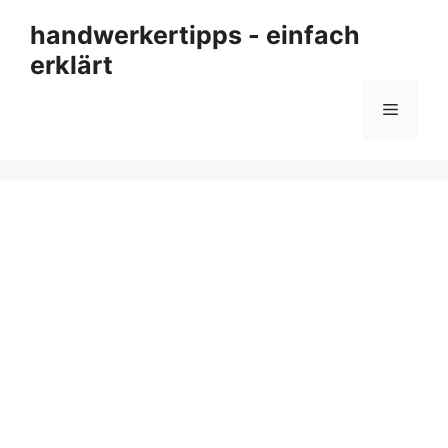
Zum
handwerkertipps - einfach
Inhalt
erklärt
springen
Menü