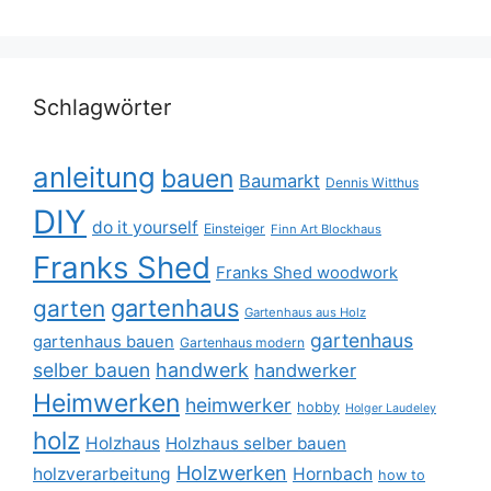
Schlagwörter
anleitung
bauen
Baumarkt
Dennis Witthus
DIY
do it yourself
Einsteiger
Finn Art Blockhaus
Franks Shed
Franks Shed woodwork
gartenhaus
garten
Gartenhaus aus Holz
gartenhaus
gartenhaus bauen
Gartenhaus modern
selber bauen
handwerk
handwerker
Heimwerken
heimwerker
hobby
Holger Laudeley
holz
Holzhaus
Holzhaus selber bauen
Holzwerken
holzverarbeitung
Hornbach
how to