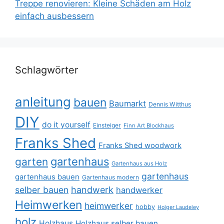
Treppe renovieren: Kleine Schäden am Holz
einfach ausbessern
Schlagwörter
anleitung
bauen
Baumarkt
Dennis Witthus
DIY
do it yourself
Einsteiger
Finn Art Blockhaus
Franks Shed
Franks Shed woodwork
gartenhaus
garten
Gartenhaus aus Holz
gartenhaus
gartenhaus bauen
Gartenhaus modern
selber bauen
handwerk
handwerker
Heimwerken
heimwerker
hobby
Holger Laudeley
holz
Holzhaus
Holzhaus selber bauen