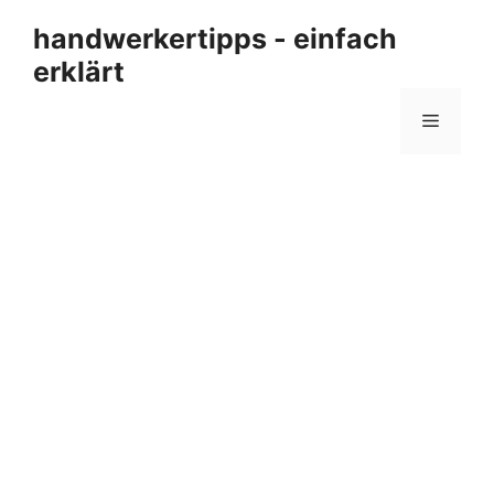
Zum
handwerkertipps - einfach
Inhalt
erklärt
springen
Menü