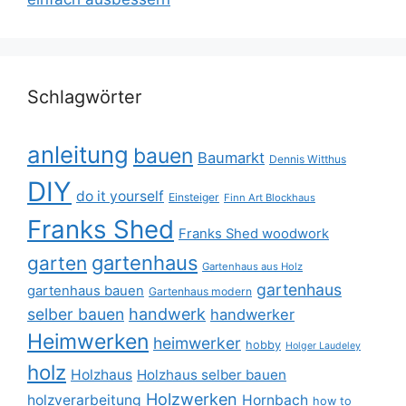
Schlagwörter
anleitung
bauen
Baumarkt
Dennis Witthus
DIY
do it yourself
Einsteiger
Finn Art Blockhaus
Franks Shed
Franks Shed woodwork
gartenhaus
garten
Gartenhaus aus Holz
gartenhaus
gartenhaus bauen
Gartenhaus modern
selber bauen
handwerk
handwerker
Heimwerken
heimwerker
hobby
Holger Laudeley
holz
Holzhaus
Holzhaus selber bauen
Holzwerken
holzverarbeitung
Hornbach
how to