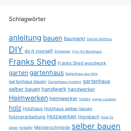
Schlagwörter
anleitung
bauen
Baumarkt
Dennis Witthus
DIY
do it yourself
Einsteiger
Finn Art Blockhaus
Franks Shed
Franks Shed woodwork
gartenhaus
garten
Gartenhaus aus Holz
gartenhaus
gartenhaus bauen
Gartenhaus modern
selber bauen
handwerk
handwerker
Heimwerken
heimwerker
hobby
Holger Laudeley
holz
Holzhaus
Holzhaus selber bauen
Holzwerken
holzverarbeitung
Hornbach
how to
selber bauen
Meisterschmiede
kreativ
ideen