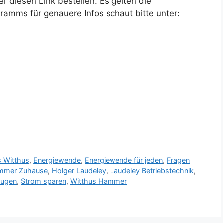
r diesen Link bestellen. Es gelten die
mms für genauere Infos schaut bitte unter:
s Witthus
,
Energiewende
,
Energiewende für jeden
,
Fragen
mmer Zuhause
,
Holger Laudeley
,
Laudeley Betriebstechnik
,
eugen
,
Strom sparen
,
Witthus Hammer