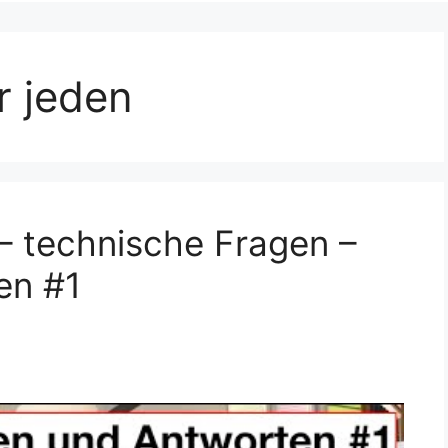
r jeden
– technische Fragen –
en #1