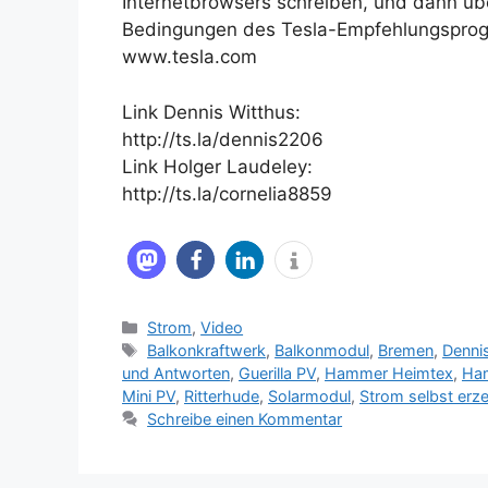
Internetbrowsers schreiben, und dann übe
Bedingungen des Tesla-Empfehlungsprogra
www.tesla.com
Link Dennis Witthus:
http://ts.la/dennis2206
Link Holger Laudeley:
http://ts.la/cornelia8859
Kategorien
Strom
,
Video
Schlagwörter
Balkonkraftwerk
,
Balkonmodul
,
Bremen
,
Denni
und Antworten
,
Guerilla PV
,
Hammer Heimtex
,
Ha
Mini PV
,
Ritterhude
,
Solarmodul
,
Strom selbst erz
Schreibe einen Kommentar