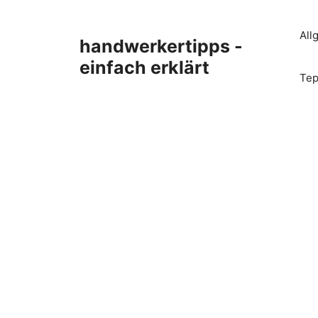
Zum
Inhalt
All
handwerkertipps -
springen
einfach erklärt
Tep