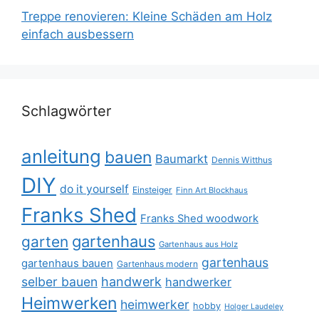
Treppe renovieren: Kleine Schäden am Holz
einfach ausbessern
Schlagwörter
anleitung
bauen
Baumarkt
Dennis Witthus
DIY
do it yourself
Einsteiger
Finn Art Blockhaus
Franks Shed
Franks Shed woodwork
gartenhaus
garten
Gartenhaus aus Holz
gartenhaus
gartenhaus bauen
Gartenhaus modern
selber bauen
handwerk
handwerker
Heimwerken
heimwerker
hobby
Holger Laudeley