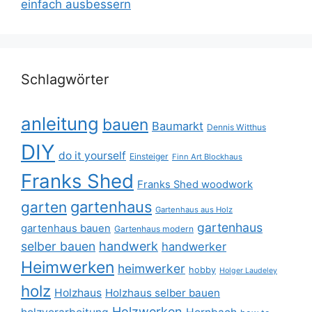
einfach ausbessern
Schlagwörter
anleitung
bauen
Baumarkt
Dennis Witthus
DIY
do it yourself
Einsteiger
Finn Art Blockhaus
Franks Shed
Franks Shed woodwork
gartenhaus
garten
Gartenhaus aus Holz
gartenhaus
gartenhaus bauen
Gartenhaus modern
selber bauen
handwerk
handwerker
Heimwerken
heimwerker
hobby
Holger Laudeley
holz
Holzhaus
Holzhaus selber bauen
Holzwerken