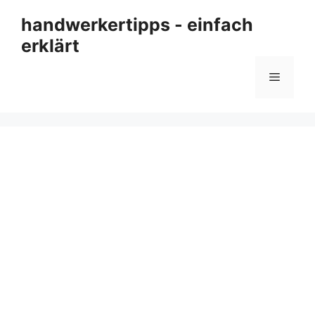
Zum
handwerkertipps - einfach
Inhalt
erklärt
springen
Menü