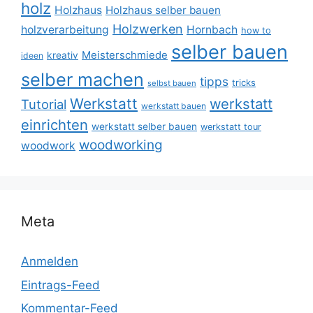
holz
Holzhaus
Holzhaus selber bauen
Holzwerken
holzverarbeitung
Hornbach
how to
selber bauen
Meisterschmiede
kreativ
ideen
selber machen
tipps
tricks
selbst bauen
Werkstatt
werkstatt
Tutorial
werkstatt bauen
einrichten
werkstatt selber bauen
werkstatt tour
woodworking
woodwork
Meta
Anmelden
Eintrags-Feed
Kommentar-Feed