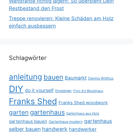
Wandfarbe richtig lagern: So übersteht Dein
Restbestand den Frost
Treppe renovieren: Kleine Schäden am Holz
einfach ausbessern
Schlagwörter
anleitung
bauen
Baumarkt
Dennis Witthus
DIY
do it yourself
Einsteiger
Finn Art Blockhaus
Franks Shed
Franks Shed woodwork
gartenhaus
garten
Gartenhaus aus Holz
gartenhaus
gartenhaus bauen
Gartenhaus modern
selber bauen
handwerk
handwerker