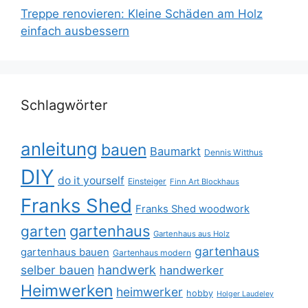
Treppe renovieren: Kleine Schäden am Holz
einfach ausbessern
Schlagwörter
anleitung
bauen
Baumarkt
Dennis Witthus
DIY
do it yourself
Einsteiger
Finn Art Blockhaus
Franks Shed
Franks Shed woodwork
gartenhaus
garten
Gartenhaus aus Holz
gartenhaus
gartenhaus bauen
Gartenhaus modern
selber bauen
handwerk
handwerker
Heimwerken
heimwerker
hobby
Holger Laudeley