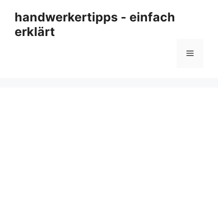
Zum
handwerkertipps - einfach
Inhalt
erklärt
springen
Menü