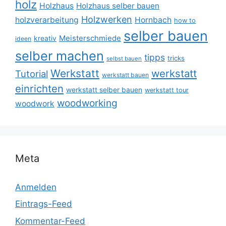
holz
Holzhaus
Holzhaus selber bauen
Holzwerken
holzverarbeitung
Hornbach
how to
selber bauen
Meisterschmiede
kreativ
ideen
selber machen
tipps
tricks
selbst bauen
Werkstatt
werkstatt
Tutorial
werkstatt bauen
einrichten
werkstatt selber bauen
werkstatt tour
woodworking
woodwork
Meta
Anmelden
Eintrags-Feed
Kommentar-Feed