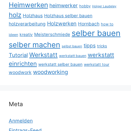
Heimwerken
heimwerker
hobby
Holger Laudeley
holz
Holzhaus
Holzhaus selber bauen
Holzwerken
holzverarbeitung
Hornbach
how to
selber bauen
Meisterschmiede
kreativ
ideen
selber machen
tipps
tricks
selbst bauen
Werkstatt
werkstatt
Tutorial
werkstatt bauen
einrichten
werkstatt selber bauen
werkstatt tour
woodworking
woodwork
Meta
Anmelden
Eintrags-Feed