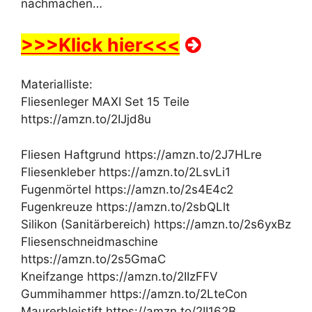
nachmachen…
>>>Klick hier<<<
Materialliste:
Fliesenleger MAXI Set 15 Teile
https://amzn.to/2IJjd8u
Fliesen Haftgrund https://amzn.to/2J7HLre
Fliesenkleber https://amzn.to/2LsvLi1
Fugenmörtel https://amzn.to/2s4E4c2
Fugenkreuze https://amzn.to/2sbQLlt
Silikon (Sanitärbereich) https://amzn.to/2s6yxBz
Fliesenschneidmaschine
https://amzn.to/2s5GmaC
Kneifzange https://amzn.to/2IIzFFV
Gummihammer https://amzn.to/2LteCon
Maurerbleistift https://amzn.to/2II162B