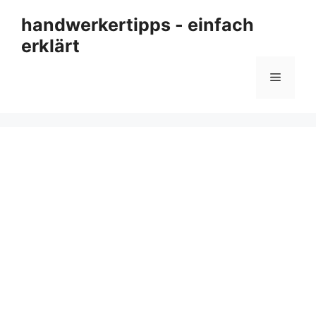
Zum
handwerkertipps - einfach
Inhalt
erklärt
springen
Menü