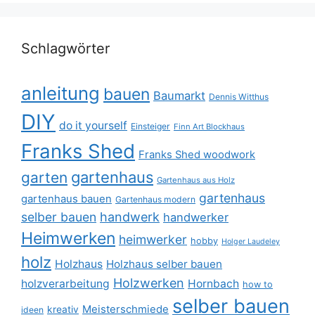
Schlagwörter
anleitung
bauen
Baumarkt
Dennis Witthus
DIY
do it yourself
Einsteiger
Finn Art Blockhaus
Franks Shed
Franks Shed woodwork
gartenhaus
garten
Gartenhaus aus Holz
gartenhaus
gartenhaus bauen
Gartenhaus modern
selber bauen
handwerk
handwerker
Heimwerken
heimwerker
hobby
Holger Laudeley
holz
Holzhaus
Holzhaus selber bauen
Holzwerken
holzverarbeitung
Hornbach
how to
selber bauen
Meisterschmiede
kreativ
ideen