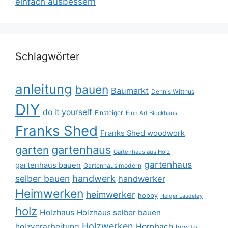
einfach ausbessern
Schlagwörter
anleitung
bauen
Baumarkt
Dennis Witthus
DIY
do it yourself
Einsteiger
Finn Art Blockhaus
Franks Shed
Franks Shed woodwork
gartenhaus
garten
Gartenhaus aus Holz
gartenhaus
gartenhaus bauen
Gartenhaus modern
selber bauen
handwerk
handwerker
Heimwerken
heimwerker
hobby
Holger Laudeley
holz
Holzhaus
Holzhaus selber bauen
Holzwerken
holzverarbeitung
Hornbach
how to