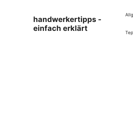
Zum
Inhalt
All
handwerkertipps -
springen
einfach erklärt
Tep