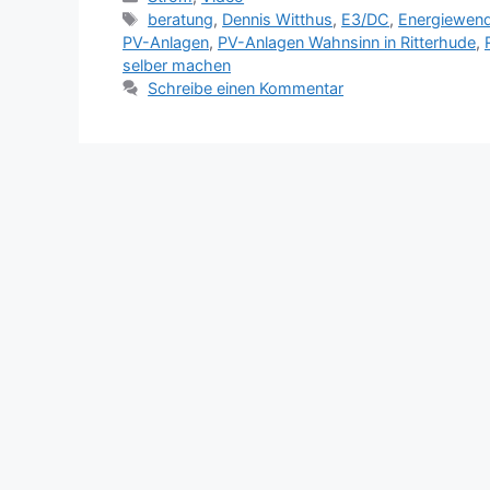
Schlagwörter
beratung
,
Dennis Witthus
,
E3/DC
,
Energiewen
PV-Anlagen
,
PV-Anlagen Wahnsinn in Ritterhude
,
selber machen
Schreibe einen Kommentar