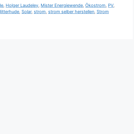
de
,
Holger Laudeley
,
Mister Energiewende
,
Ökostrom
,
PV
,
Ritterhude
,
Solar
,
strom
,
strom selber herstellen
,
Strom