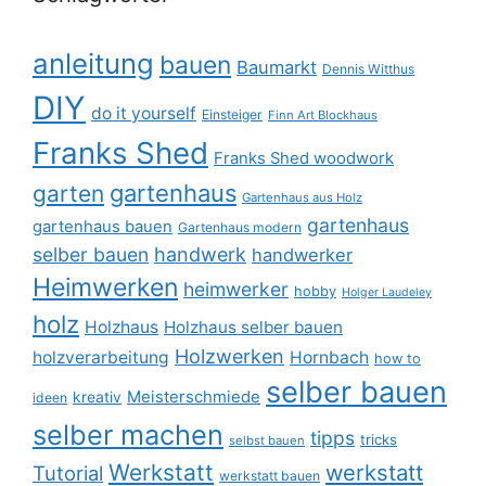
anleitung
bauen
Baumarkt
Dennis Witthus
DIY
do it yourself
Einsteiger
Finn Art Blockhaus
Franks Shed
Franks Shed woodwork
gartenhaus
garten
Gartenhaus aus Holz
gartenhaus
gartenhaus bauen
Gartenhaus modern
selber bauen
handwerk
handwerker
Heimwerken
heimwerker
hobby
Holger Laudeley
holz
Holzhaus
Holzhaus selber bauen
Holzwerken
holzverarbeitung
Hornbach
how to
selber bauen
Meisterschmiede
kreativ
ideen
selber machen
tipps
tricks
selbst bauen
Werkstatt
werkstatt
Tutorial
werkstatt bauen