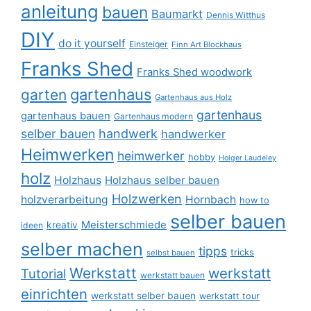
anleitung
bauen
Baumarkt
Dennis Witthus
DIY
do it yourself
Einsteiger
Finn Art Blockhaus
Franks Shed
Franks Shed woodwork
gartenhaus
garten
Gartenhaus aus Holz
gartenhaus
gartenhaus bauen
Gartenhaus modern
selber bauen
handwerk
handwerker
Heimwerken
heimwerker
hobby
Holger Laudeley
holz
Holzhaus
Holzhaus selber bauen
Holzwerken
holzverarbeitung
Hornbach
how to
selber bauen
Meisterschmiede
kreativ
ideen
selber machen
tipps
tricks
selbst bauen
Werkstatt
werkstatt
Tutorial
werkstatt bauen
einrichten
werkstatt selber bauen
werkstatt tour