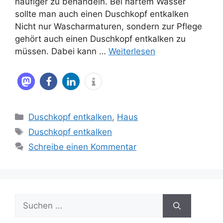
häufiger zu behandeln. Bei hartem Wasser
sollte man auch einen Duschkopf entkalken
Nicht nur Wascharmaturen, sondern zur Pflege
gehört auch einen Duschkopf entkalken zu
müssen. Dabei kann …
Weiterlesen
Kategorien
Duschkopf entkalken
,
Haus
Schlagwörter
Duschkopf entkalken
Schreibe einen Kommentar
Suche
nach: