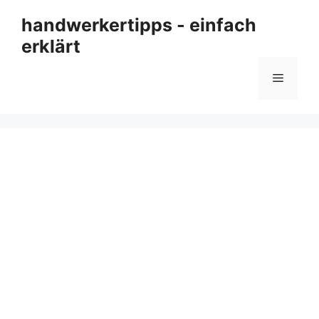
Zum
handwerkertipps - einfach
Inhalt
erklärt
springen
Menü