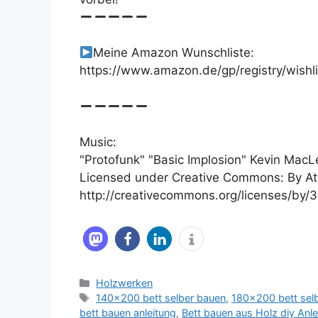
Meine Amazon Wunschliste:
https://www.amazon.de/gp/registry/wish
Music:
"Protofunk" "Basic Implosion" Kevin Mac
Licensed under Creative Commons: By Att
http://creativecommons.org/licenses/by/3
Kategorien
Holzwerken
Schlagwörter
140x200 bett selber bauen
,
180x200 bett sel
bett bauen anleitung
,
Bett bauen aus Holz diy Anle