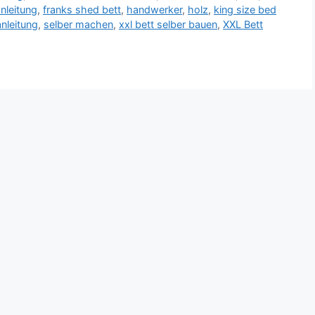
nleitung
,
franks shed bett
,
handwerker
,
holz
,
king size bed
nleitung
,
selber machen
,
xxl bett selber bauen
,
XXL Bett