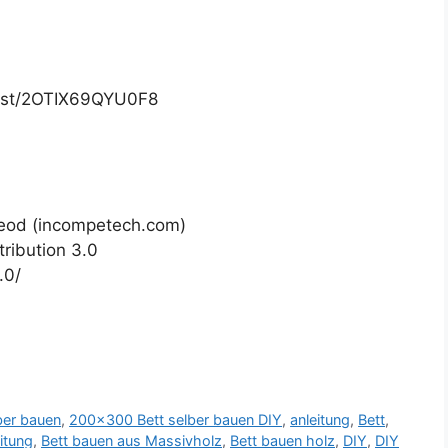
list/2OTIX69QYU0F8
Leod (incompetech.com)
ribution 3.0
.0/
ber bauen
,
200x300 Bett selber bauen DIY
,
anleitung
,
Bett
,
itung
,
Bett bauen aus Massivholz
,
Bett bauen holz
,
DIY
,
DIY