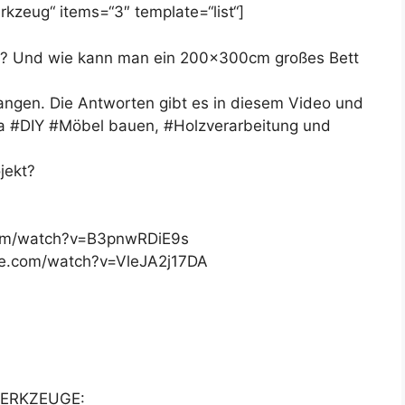
kzeug“ items=“3″ template=“list“]
t? Und wie kann man ein 200x300cm großes Bett
angen. Die Antworten gibt es in diesem Video und
ma #DIY #Möbel bauen, #Holzverarbeitung und
jekt?
com/watch?v=B3pnwRDiE9s
be.com/watch?v=VleJA2j17DA
ERKZEUGE: