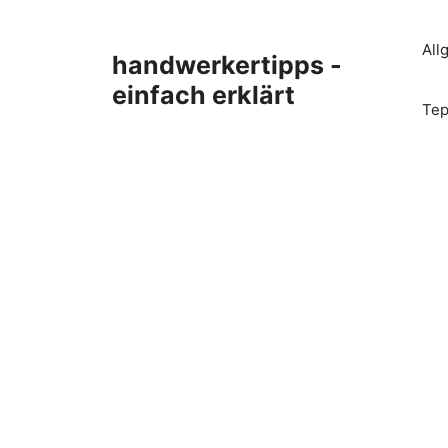
Zum
Inhalt
All
handwerkertipps -
springen
einfach erklärt
Tep