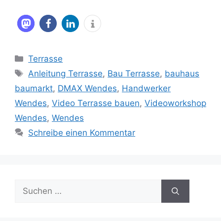
Kategorien
Terrasse
Schlagwörter
Anleitung Terrasse
,
Bau Terrasse
,
bauhaus
baumarkt
,
DMAX Wendes
,
Handwerker
Wendes
,
Video Terrasse bauen
,
Videoworkshop
Wendes
,
Wendes
Schreibe einen Kommentar
Suche
nach: