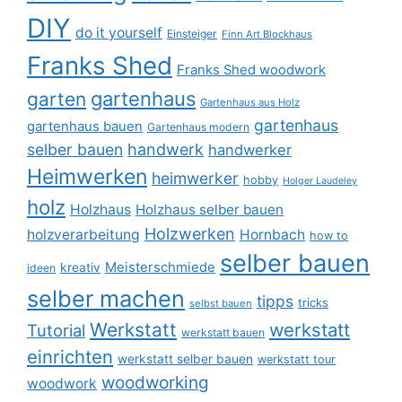
DIY
do it yourself
Einsteiger
Finn Art Blockhaus
Franks Shed
Franks Shed woodwork
gartenhaus
garten
Gartenhaus aus Holz
gartenhaus
gartenhaus bauen
Gartenhaus modern
selber bauen
handwerk
handwerker
Heimwerken
heimwerker
hobby
Holger Laudeley
holz
Holzhaus
Holzhaus selber bauen
Holzwerken
holzverarbeitung
Hornbach
how to
selber bauen
Meisterschmiede
kreativ
ideen
selber machen
tipps
tricks
selbst bauen
Werkstatt
werkstatt
Tutorial
werkstatt bauen
einrichten
werkstatt selber bauen
werkstatt tour
woodworking
woodwork