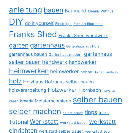
anleitung
bauen
Baumarkt
Dennis Witthus
DIY
do it yourself
Einsteiger
Finn Art Blockhaus
Franks Shed
Franks Shed woodwork
gartenhaus
garten
Gartenhaus aus Holz
gartenhaus
gartenhaus bauen
Gartenhaus modern
selber bauen
handwerk
handwerker
Heimwerken
heimwerker
hobby
Holger Laudeley
holz
Holzhaus
Holzhaus selber bauen
Holzwerken
holzverarbeitung
Hornbach
how to
selber bauen
Meisterschmiede
kreativ
ideen
selber machen
tipps
tricks
selbst bauen
Werkstatt
werkstatt
Tutorial
werkstatt bauen
einrichten
werkstatt selber bauen
werkstatt tour