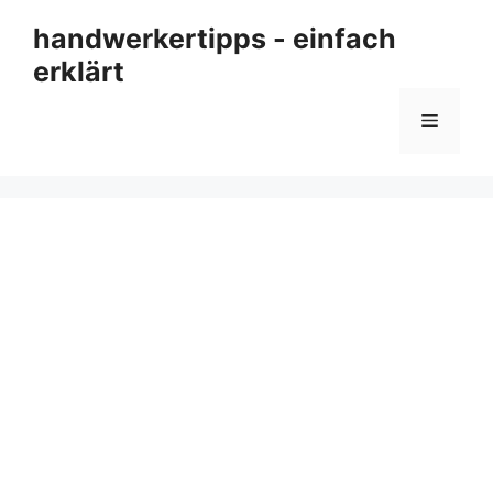
Zum
handwerkertipps - einfach
Inhalt
erklärt
springen
Menü