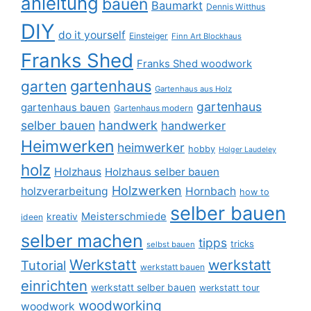
anleitung
bauen
Baumarkt
Dennis Witthus
DIY
do it yourself
Einsteiger
Finn Art Blockhaus
Franks Shed
Franks Shed woodwork
gartenhaus
garten
Gartenhaus aus Holz
gartenhaus
gartenhaus bauen
Gartenhaus modern
selber bauen
handwerk
handwerker
Heimwerken
heimwerker
hobby
Holger Laudeley
holz
Holzhaus
Holzhaus selber bauen
Holzwerken
holzverarbeitung
Hornbach
how to
selber bauen
Meisterschmiede
kreativ
ideen
selber machen
tipps
tricks
selbst bauen
Werkstatt
werkstatt
Tutorial
werkstatt bauen
einrichten
werkstatt selber bauen
werkstatt tour
woodworking
woodwork