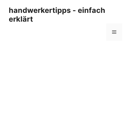
Zum
handwerkertipps - einfach
Inhalt
erklärt
springen
Menü