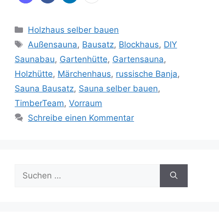
Kategorien
Holzhaus selber bauen
Schlagwörter
Außensauna
,
Bausatz
,
Blockhaus
,
DIY
Saunabau
,
Gartenhütte
,
Gartensauna
,
Holzhütte
,
Märchenhaus
,
russische Banja
,
Sauna Bausatz
,
Sauna selber bauen
,
TimberTeam
,
Vorraum
Schreibe einen Kommentar
Suche
nach: