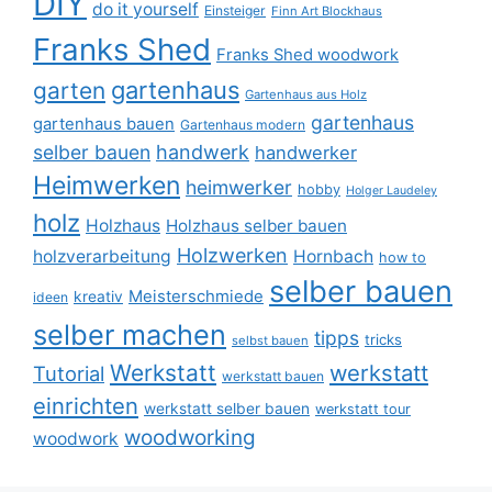
DIY
do it yourself
Einsteiger
Finn Art Blockhaus
Franks Shed
Franks Shed woodwork
gartenhaus
garten
Gartenhaus aus Holz
gartenhaus
gartenhaus bauen
Gartenhaus modern
selber bauen
handwerk
handwerker
Heimwerken
heimwerker
hobby
Holger Laudeley
holz
Holzhaus
Holzhaus selber bauen
Holzwerken
holzverarbeitung
Hornbach
how to
selber bauen
Meisterschmiede
kreativ
ideen
selber machen
tipps
tricks
selbst bauen
Werkstatt
werkstatt
Tutorial
werkstatt bauen
einrichten
werkstatt selber bauen
werkstatt tour
woodworking
woodwork