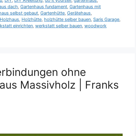
u
,
DIY
,
DIY ANleitung
,
do it yourself
,
gartenhaus
,
aus dach
,
Gartenhaus fundament
,
Gartenhaus mit
haus selbst gebaut
,
Gartenhütte
,
Gerätehaus
,
Holzhaus
,
Holzhütte
,
holzhütte selber bauen
,
Saris Garage
,
kstatt einrichten
,
werkstatt selber bauen
,
woodwork
rbindungen ohne
aus Massivholz | Franks