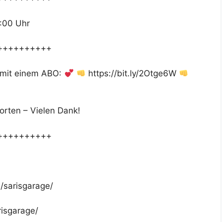
0:00 Uhr
++++++++++
 mit einem ABO:
https://bit.ly/2Otge6W
orten – Vielen Dank!
++++++++++
/sarisgarage/
risgarage/