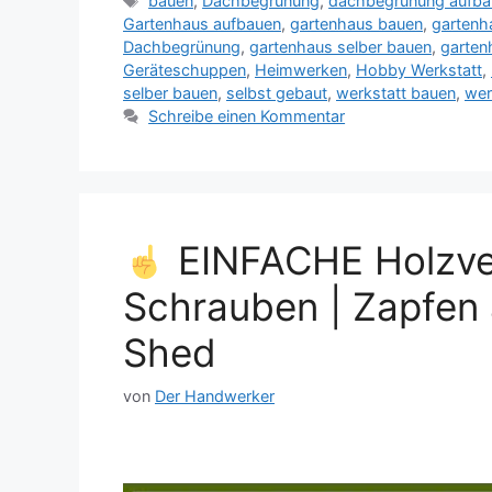
bauen
,
Dachbegrünung
,
dachbegrünung aufba
Gartenhaus aufbauen
,
gartenhaus bauen
,
gartenh
Dachbegrünung
,
gartenhaus selber bauen
,
garten
Geräteschuppen
,
Heimwerken
,
Hobby Werkstatt
,
selber bauen
,
selbst gebaut
,
werkstatt bauen
,
wer
Schreibe einen Kommentar
EINFACHE Holzve
Schrauben | Zapfen 
Shed
von
Der Handwerker