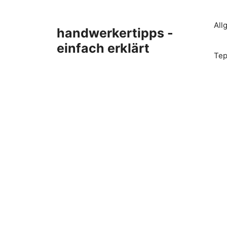
Zum
Inhalt
All
handwerkertipps -
springen
einfach erklärt
Tep