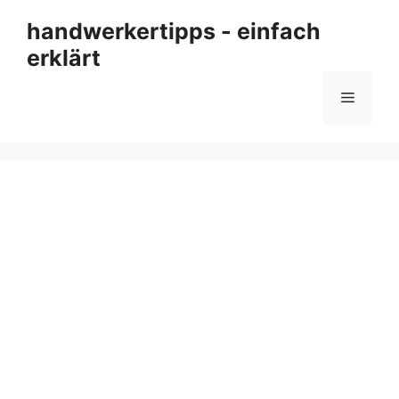
Zum
handwerkertipps - einfach
Inhalt
erklärt
springen
Menü