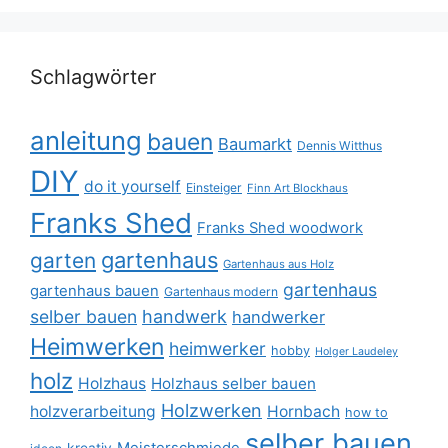
Schlagwörter
anleitung
bauen
Baumarkt
Dennis Witthus
DIY
do it yourself
Einsteiger
Finn Art Blockhaus
Franks Shed
Franks Shed woodwork
gartenhaus
garten
Gartenhaus aus Holz
gartenhaus
gartenhaus bauen
Gartenhaus modern
selber bauen
handwerk
handwerker
Heimwerken
heimwerker
hobby
Holger Laudeley
holz
Holzhaus
Holzhaus selber bauen
Holzwerken
holzverarbeitung
Hornbach
how to
selber bauen
Meisterschmiede
kreativ