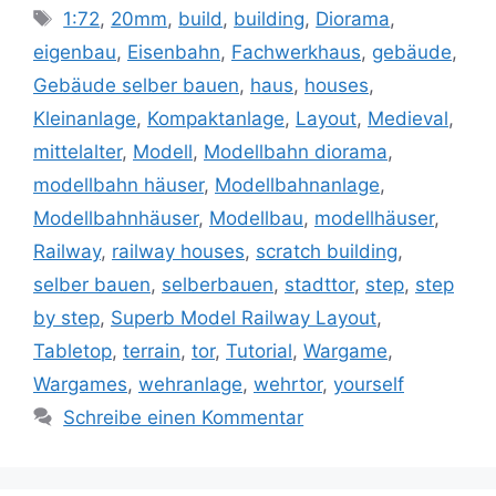
Schlagwörter
1:72
,
20mm
,
build
,
building
,
Diorama
,
eigenbau
,
Eisenbahn
,
Fachwerkhaus
,
gebäude
,
Gebäude selber bauen
,
haus
,
houses
,
Kleinanlage
,
Kompaktanlage
,
Layout
,
Medieval
,
mittelalter
,
Modell
,
Modellbahn diorama
,
modellbahn häuser
,
Modellbahnanlage
,
Modellbahnhäuser
,
Modellbau
,
modellhäuser
,
Railway
,
railway houses
,
scratch building
,
selber bauen
,
selberbauen
,
stadttor
,
step
,
step
by step
,
Superb Model Railway Layout
,
Tabletop
,
terrain
,
tor
,
Tutorial
,
Wargame
,
Wargames
,
wehranlage
,
wehrtor
,
yourself
Schreibe einen Kommentar