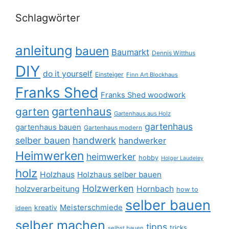
Schlagwörter
anleitung
bauen
Baumarkt
Dennis Witthus
DIY
do it yourself
Einsteiger
Finn Art Blockhaus
Franks Shed
Franks Shed woodwork
gartenhaus
garten
Gartenhaus aus Holz
gartenhaus
gartenhaus bauen
Gartenhaus modern
selber bauen
handwerk
handwerker
Heimwerken
heimwerker
hobby
Holger Laudeley
holz
Holzhaus
Holzhaus selber bauen
Holzwerken
holzverarbeitung
Hornbach
how to
selber bauen
Meisterschmiede
kreativ
ideen
selber machen
tipps
tricks
selbst bauen