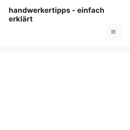
Zum
handwerkertipps - einfach
Inhalt
erklärt
springen
Menü