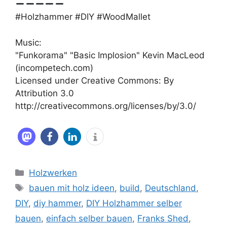
#Holzhammer #DIY #WoodMallet
Music:
"Funkorama" "Basic Implosion" Kevin MacLeod
(incompetech.com)
Licensed under Creative Commons: By
Attribution 3.0
http://creativecommons.org/licenses/by/3.0/
Kategorien
Holzwerken
Schlagwörter
bauen mit holz ideen
,
build
,
Deutschland
,
DIY
,
diy hammer
,
DIY Holzhammer selber
bauen
,
einfach selber bauen
,
Franks Shed
,