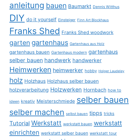
anleitung
bauen
Baumarkt
Dennis Witthus
DIY
do it yourself
Einsteiger
Finn Art Blockhaus
Franks Shed
Franks Shed woodwork
gartenhaus
garten
Gartenhaus aus Holz
gartenhaus
gartenhaus bauen
Gartenhaus modern
selber bauen
handwerk
handwerker
Heimwerken
heimwerker
hobby
Holger Laudeley
holz
Holzhaus
Holzhaus selber bauen
Holzwerken
holzverarbeitung
Hornbach
how to
selber bauen
Meisterschmiede
kreativ
ideen
selber machen
tipps
tricks
selbst bauen
Werkstatt
werkstatt
Tutorial
werkstatt bauen
einrichten
werkstatt selber bauen
werkstatt tour