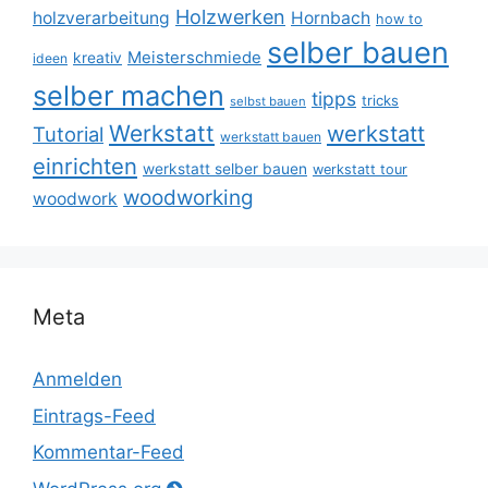
Holzwerken
holzverarbeitung
Hornbach
how to
selber bauen
Meisterschmiede
kreativ
ideen
selber machen
tipps
tricks
selbst bauen
Werkstatt
werkstatt
Tutorial
werkstatt bauen
einrichten
werkstatt selber bauen
werkstatt tour
woodworking
woodwork
Meta
Anmelden
Eintrags-Feed
Kommentar-Feed