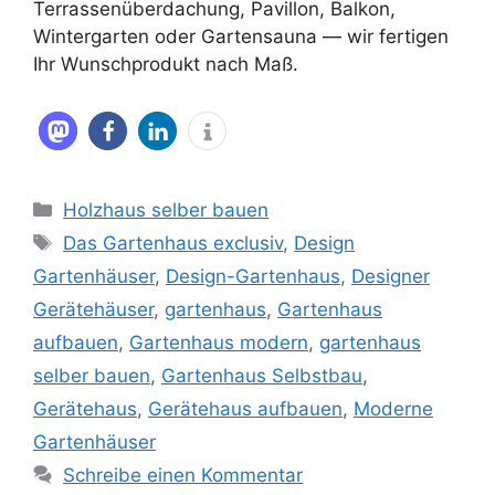
Terrassenüberdachung, Pavillon, Balkon,
Wintergarten oder Gartensauna — wir fertigen
Ihr Wunschprodukt nach Maß.
Kategorien
Holzhaus selber bauen
Schlagwörter
Das Gartenhaus exclusiv
,
Design
Gartenhäuser
,
Design-Gartenhaus
,
Designer
Gerätehäuser
,
gartenhaus
,
Gartenhaus
aufbauen
,
Gartenhaus modern
,
gartenhaus
selber bauen
,
Gartenhaus Selbstbau
,
Gerätehaus
,
Gerätehaus aufbauen
,
Moderne
Gartenhäuser
Schreibe einen Kommentar