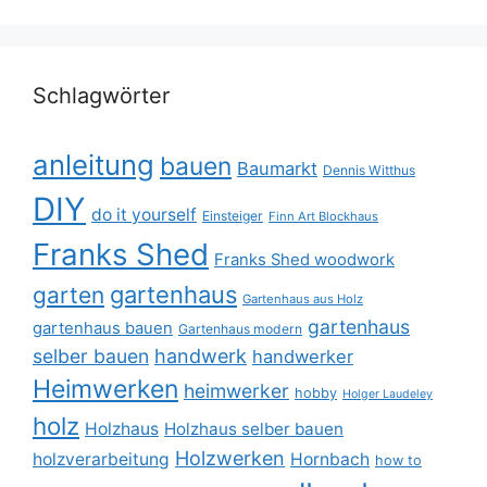
Schlagwörter
anleitung
bauen
Baumarkt
Dennis Witthus
DIY
do it yourself
Einsteiger
Finn Art Blockhaus
Franks Shed
Franks Shed woodwork
gartenhaus
garten
Gartenhaus aus Holz
gartenhaus
gartenhaus bauen
Gartenhaus modern
selber bauen
handwerk
handwerker
Heimwerken
heimwerker
hobby
Holger Laudeley
holz
Holzhaus
Holzhaus selber bauen
Holzwerken
holzverarbeitung
Hornbach
how to