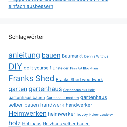
einfach ausbessern
Schlagwörter
anleitung
bauen
Baumarkt
Dennis Witthus
DIY
do it yourself
Einsteiger
Finn Art Blockhaus
Franks Shed
Franks Shed woodwork
gartenhaus
garten
Gartenhaus aus Holz
gartenhaus
gartenhaus bauen
Gartenhaus modern
selber bauen
handwerk
handwerker
Heimwerken
heimwerker
hobby
Holger Laudeley
holz
Holzhaus
Holzhaus selber bauen