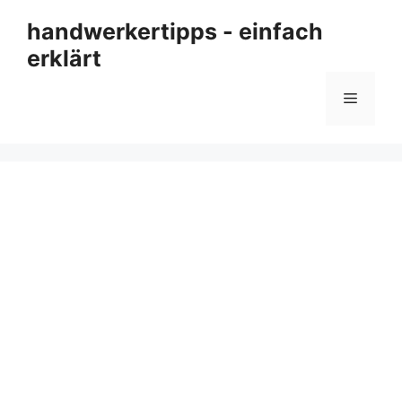
Zum
handwerkertipps - einfach
Inhalt
erklärt
springen
Menü