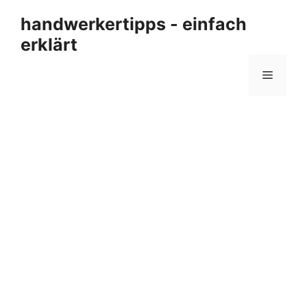
Zum
handwerkertipps - einfach
Inhalt
erklärt
springen
Menü