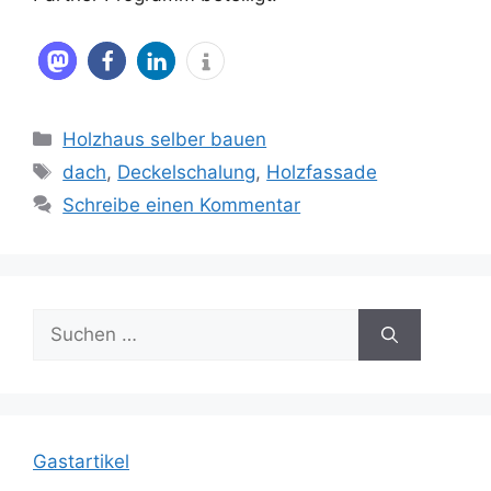
Kategorien
Holzhaus selber bauen
Schlagwörter
dach
,
Deckelschalung
,
Holzfassade
Schreibe einen Kommentar
Suche
nach:
Gastartikel