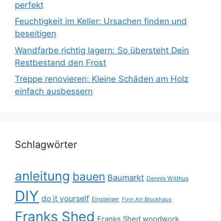
perfekt
Feuchtigkeit im Keller: Ursachen finden und
beseitigen
Wandfarbe richtig lagern: So übersteht Dein
Restbestand den Frost
Treppe renovieren: Kleine Schäden am Holz
einfach ausbessern
Schlagwörter
anleitung
bauen
Baumarkt
Dennis Witthus
DIY
do it yourself
Einsteiger
Finn Art Blockhaus
Franks Shed
Franks Shed woodwork