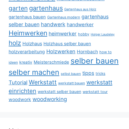
gartenhaus
garten
Gartenhaus aus Holz
gartenhaus
gartenhaus bauen
Gartenhaus modern
selber bauen
handwerk
handwerker
Heimwerken
heimwerker
hobby
Holger Laudeley
holz
Holzhaus
Holzhaus selber bauen
Holzwerken
holzverarbeitung
Hornbach
how to
selber bauen
Meisterschmiede
kreativ
ideen
selber machen
tipps
tricks
selbst bauen
Werkstatt
werkstatt
Tutorial
werkstatt bauen
einrichten
werkstatt selber bauen
werkstatt tour
woodworking
woodwork