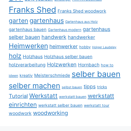
Franks Shed
Franks Shed woodwork
gartenhaus
garten
Gartenhaus aus Holz
gartenhaus
gartenhaus bauen
Gartenhaus modern
selber bauen
handwerk
handwerker
Heimwerken
heimwerker
hobby
Holger Laudeley
holz
Holzhaus
Holzhaus selber bauen
Holzwerken
holzverarbeitung
Hornbach
how to
selber bauen
Meisterschmiede
kreativ
ideen
selber machen
tipps
tricks
selbst bauen
Werkstatt
werkstatt
Tutorial
werkstatt bauen
einrichten
werkstatt selber bauen
werkstatt tour
woodworking
woodwork