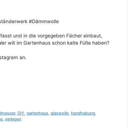
zständerwerk #Dämmwolle
fasst und in die vorgegeben Fächer einbaut,
er will im Gartenhaus schon kalte Füße haben?
nstagram an.
lmesser
,
DIY
,
gartenhaus
,
glaswolle
,
handhabung
,
le
,
verlegen