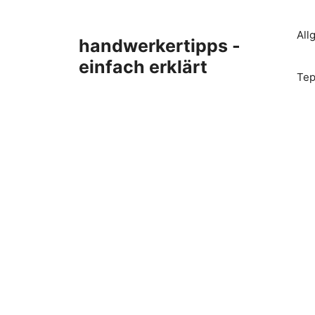
Zum
Inhalt
All
handwerkertipps -
springen
einfach erklärt
Tep