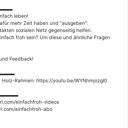
▬▬▬▬
infach leben!
afür mehr Zeit haben und "ausgeben".
takten sozialen Netz gegenseitig helfen.
einfach froh sein? Um diese und ähnliche Fragen
 und Feedback!
▬▬▬▬▬
n: Holz-Rahmen: https://youtu.be/WYNhmjozgI0
▬▬▬▬▬▬▬
url.com/einfachfroh-videos
url.com/einfachfroh-abo