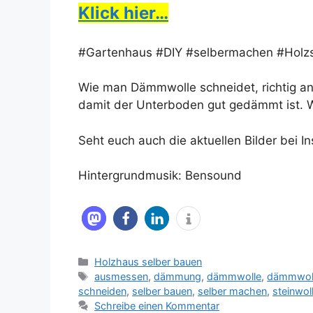
Klick hier…
#Gartenhaus #DIY #selbermachen #Hol
Wie man Dämmwolle schneidet, richtig an
damit der Unterboden gut gedämmt ist. W
Seht euch auch die aktuellen Bilder bei I
Hintergrundmusik: Bensound
Kategorien
Holzhaus selber bauen
Schlagwörter
ausmessen
,
dämmung
,
dämmwolle
,
dämmwol
schneiden
,
selber bauen
,
selber machen
,
steinwol
Schreibe einen Kommentar