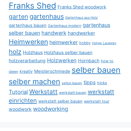
Franks Shed
Franks Shed woodwork
gartenhaus
garten
Gartenhaus aus Holz
gartenhaus
gartenhaus bauen
Gartenhaus modern
selber bauen
handwerk
handwerker
Heimwerken
heimwerker
hobby
Holger Laudeley
holz
Holzhaus
Holzhaus selber bauen
Holzwerken
holzverarbeitung
Hornbach
how to
selber bauen
Meisterschmiede
kreativ
ideen
selber machen
tipps
tricks
selbst bauen
Werkstatt
werkstatt
Tutorial
werkstatt bauen
einrichten
werkstatt selber bauen
werkstatt tour
woodworking
woodwork