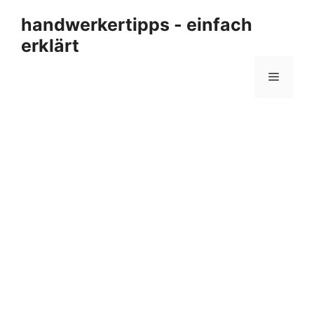
Zum
handwerkertipps - einfach
Inhalt
erklärt
springen
Menü