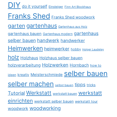
DIY
do it yourself
Einsteiger
Finn Art Blockhaus
Franks Shed
Franks Shed woodwork
gartenhaus
garten
Gartenhaus aus Holz
gartenhaus
gartenhaus bauen
Gartenhaus modern
selber bauen
handwerk
handwerker
Heimwerken
heimwerker
hobby
Holger Laudeley
holz
Holzhaus
Holzhaus selber bauen
Holzwerken
holzverarbeitung
Hornbach
how to
selber bauen
Meisterschmiede
kreativ
ideen
selber machen
tipps
tricks
selbst bauen
Werkstatt
werkstatt
Tutorial
werkstatt bauen
einrichten
werkstatt selber bauen
werkstatt tour
woodworking
woodwork