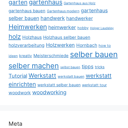
gartenhaus
garten
Gartenhaus aus Holz
gartenhaus
gartenhaus bauen
Gartenhaus modern
selber bauen
handwerk
handwerker
Heimwerken
heimwerker
hobby
Holger Laudeley
holz
Holzhaus
Holzhaus selber bauen
Holzwerken
holzverarbeitung
Hornbach
how to
selber bauen
Meisterschmiede
kreativ
ideen
selber machen
tipps
tricks
selbst bauen
Werkstatt
werkstatt
Tutorial
werkstatt bauen
einrichten
werkstatt selber bauen
werkstatt tour
woodworking
woodwork
Meta