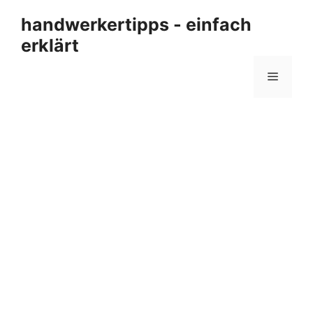
Zum
handwerkertipps - einfach
Inhalt
erklärt
springen
Menü