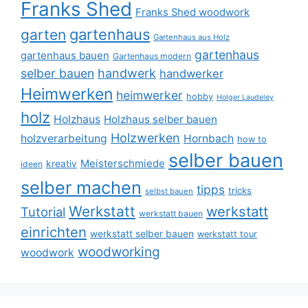
Franks Shed
Franks Shed woodwork
gartenhaus
garten
Gartenhaus aus Holz
gartenhaus
gartenhaus bauen
Gartenhaus modern
selber bauen
handwerk
handwerker
Heimwerken
heimwerker
hobby
Holger Laudeley
holz
Holzhaus
Holzhaus selber bauen
Holzwerken
holzverarbeitung
Hornbach
how to
selber bauen
Meisterschmiede
kreativ
ideen
selber machen
tipps
tricks
selbst bauen
Werkstatt
werkstatt
Tutorial
werkstatt bauen
einrichten
werkstatt selber bauen
werkstatt tour
woodworking
woodwork