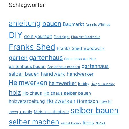
Schlagwörter
anleitung
bauen
Baumarkt
Dennis Witthus
DIY
do it yourself
Einsteiger
Finn Art Blockhaus
Franks Shed
Franks Shed woodwork
gartenhaus
garten
Gartenhaus aus Holz
gartenhaus
gartenhaus bauen
Gartenhaus modern
selber bauen
handwerk
handwerker
Heimwerken
heimwerker
hobby
Holger Laudeley
holz
Holzhaus
Holzhaus selber bauen
Holzwerken
holzverarbeitung
Hornbach
how to
selber bauen
Meisterschmiede
kreativ
ideen
selber machen
tipps
tricks
selbst bauen