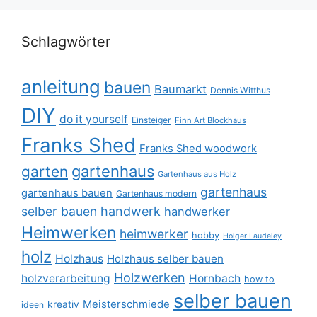
Schlagwörter
anleitung
bauen
Baumarkt
Dennis Witthus
DIY
do it yourself
Einsteiger
Finn Art Blockhaus
Franks Shed
Franks Shed woodwork
gartenhaus
garten
Gartenhaus aus Holz
gartenhaus
gartenhaus bauen
Gartenhaus modern
selber bauen
handwerk
handwerker
Heimwerken
heimwerker
hobby
Holger Laudeley
holz
Holzhaus
Holzhaus selber bauen
Holzwerken
holzverarbeitung
Hornbach
how to
selber bauen
Meisterschmiede
kreativ
ideen