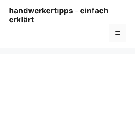
Zum
handwerkertipps - einfach
Inhalt
erklärt
springen
Menü