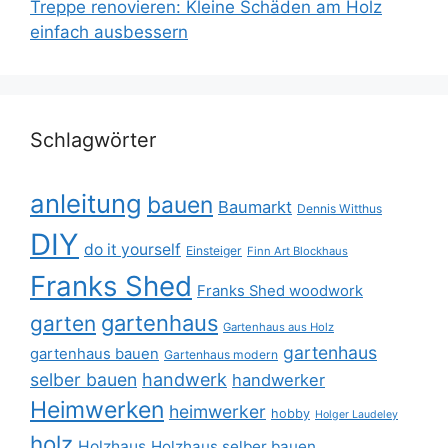
Treppe renovieren: Kleine Schäden am Holz
einfach ausbessern
Schlagwörter
anleitung
bauen
Baumarkt
Dennis Witthus
DIY
do it yourself
Einsteiger
Finn Art Blockhaus
Franks Shed
Franks Shed woodwork
gartenhaus
garten
Gartenhaus aus Holz
gartenhaus
gartenhaus bauen
Gartenhaus modern
selber bauen
handwerk
handwerker
Heimwerken
heimwerker
hobby
Holger Laudeley
holz
Holzhaus
Holzhaus selber bauen