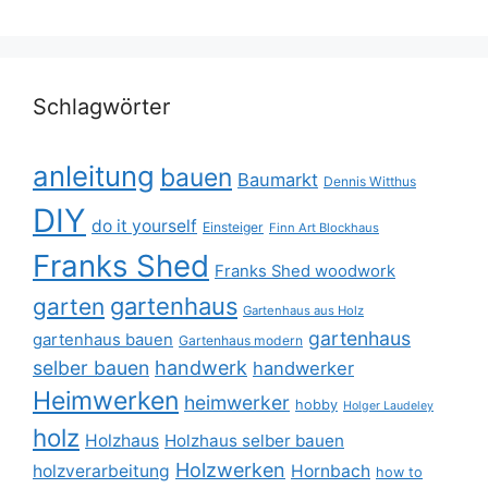
Schlagwörter
anleitung
bauen
Baumarkt
Dennis Witthus
DIY
do it yourself
Einsteiger
Finn Art Blockhaus
Franks Shed
Franks Shed woodwork
gartenhaus
garten
Gartenhaus aus Holz
gartenhaus
gartenhaus bauen
Gartenhaus modern
selber bauen
handwerk
handwerker
Heimwerken
heimwerker
hobby
Holger Laudeley
holz
Holzhaus
Holzhaus selber bauen
Holzwerken
holzverarbeitung
Hornbach
how to