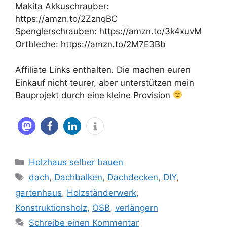
Makita Akkuschrauber:
https://amzn.to/2ZznqBC
Spenglerschrauben: https://amzn.to/3k4xuvM
Ortbleche: https://amzn.to/2M7E3Bb
Affiliate Links enthalten. Die machen euren
Einkauf nicht teurer, aber unterstützen mein
Bauprojekt durch eine kleine Provision
Kategorien
Holzhaus selber bauen
Schlagwörter
dach
,
Dachbalken
,
Dachdecken
,
DIY
,
gartenhaus
,
Holzständerwerk
,
Konstruktionsholz
,
OSB
,
verlängern
Schreibe einen Kommentar