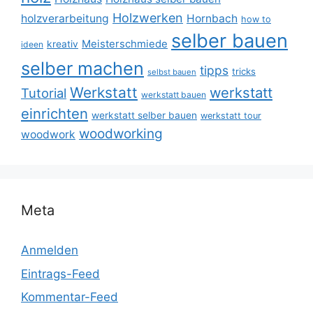
Holzwerken
holzverarbeitung
Hornbach
how to
selber bauen
Meisterschmiede
kreativ
ideen
selber machen
tipps
tricks
selbst bauen
Werkstatt
werkstatt
Tutorial
werkstatt bauen
einrichten
werkstatt selber bauen
werkstatt tour
woodworking
woodwork
Meta
Anmelden
Eintrags-Feed
Kommentar-Feed