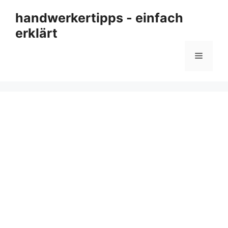
Zum
handwerkertipps - einfach
Inhalt
erklärt
springen
Menü