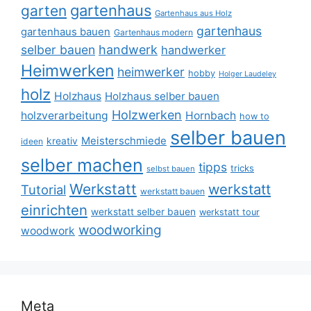
gartenhaus
garten
Gartenhaus aus Holz
gartenhaus
gartenhaus bauen
Gartenhaus modern
selber bauen
handwerk
handwerker
Heimwerken
heimwerker
hobby
Holger Laudeley
holz
Holzhaus
Holzhaus selber bauen
Holzwerken
holzverarbeitung
Hornbach
how to
selber bauen
Meisterschmiede
kreativ
ideen
selber machen
tipps
tricks
selbst bauen
Werkstatt
werkstatt
Tutorial
werkstatt bauen
einrichten
werkstatt selber bauen
werkstatt tour
woodworking
woodwork
Meta