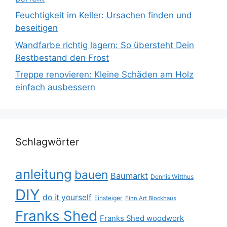
Feuchtigkeit im Keller: Ursachen finden und
beseitigen
Wandfarbe richtig lagern: So übersteht Dein
Restbestand den Frost
Treppe renovieren: Kleine Schäden am Holz
einfach ausbessern
Schlagwörter
anleitung
bauen
Baumarkt
Dennis Witthus
DIY
do it yourself
Einsteiger
Finn Art Blockhaus
Franks Shed
Franks Shed woodwork