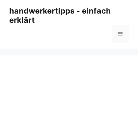
Zum
handwerkertipps - einfach
Inhalt
erklärt
springen
Menü