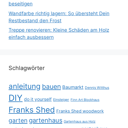
beseitigen
Wandfarbe richtig lagern: So übersteht Dein
Restbestand den Frost
Treppe renovieren: Kleine Schäden am Holz
einfach ausbessern
Schlagwörter
anleitung
bauen
Baumarkt
Dennis Witthus
DIY
do it yourself
Einsteiger
Finn Art Blockhaus
Franks Shed
Franks Shed woodwork
gartenhaus
garten
Gartenhaus aus Holz