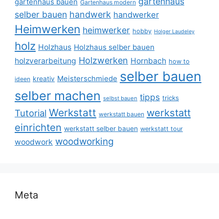
gartenhaus
gartenhaus bauen
Gartenhaus modern
selber bauen
handwerk
handwerker
Heimwerken
heimwerker
hobby
Holger Laudeley
holz
Holzhaus
Holzhaus selber bauen
Holzwerken
holzverarbeitung
Hornbach
how to
selber bauen
Meisterschmiede
kreativ
ideen
selber machen
tipps
tricks
selbst bauen
Werkstatt
werkstatt
Tutorial
werkstatt bauen
einrichten
werkstatt selber bauen
werkstatt tour
woodworking
woodwork
Meta