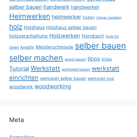
selber bauen
handwerk
handwerker
Heimwerken
heimwerker
hobby
Holger Laudeley
holz
Holzhaus
Holzhaus selber bauen
Holzwerken
holzverarbeitung
Hornbach
how to
selber bauen
Meisterschmiede
kreativ
ideen
selber machen
tipps
tricks
selbst bauen
Werkstatt
werkstatt
Tutorial
werkstatt bauen
einrichten
werkstatt selber bauen
werkstatt tour
woodworking
woodwork
Meta