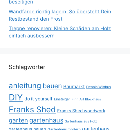
beseitigen
Wandfarbe richtig lagern: So übersteht Dein
Restbestand den Frost
Treppe renovieren: Kleine Schäden am Holz
einfach ausbessern
Schlagwörter
anleitung
bauen
Baumarkt
Dennis Witthus
DIY
do it yourself
Einsteiger
Finn Art Blockhaus
Franks Shed
Franks Shed woodwork
gartenhaus
garten
Gartenhaus aus Holz
gartenhaus
gartenhaus bauen
Gartenhaus modern