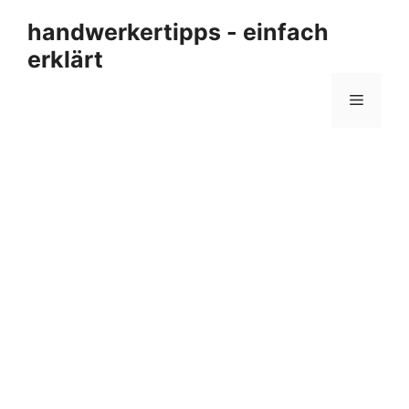
Zum
handwerkertipps - einfach
Inhalt
erklärt
springen
Menü