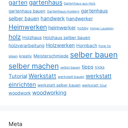
gartenhaus
garten
Gartenhaus aus Holz
gartenhaus
gartenhaus bauen
Gartenhaus modern
selber bauen
handwerk
handwerker
Heimwerken
heimwerker
hobby
Holger Laudeley
holz
Holzhaus
Holzhaus selber bauen
Holzwerken
holzverarbeitung
Hornbach
how to
selber bauen
Meisterschmiede
kreativ
ideen
selber machen
tipps
tricks
selbst bauen
Werkstatt
werkstatt
Tutorial
werkstatt bauen
einrichten
werkstatt selber bauen
werkstatt tour
woodworking
woodwork
Meta