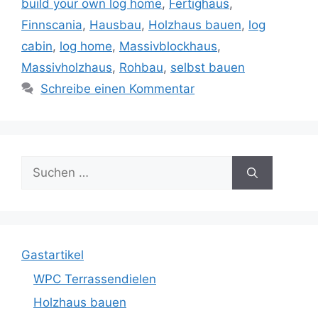
build your own log home
,
Fertighaus
,
Finnscania
,
Hausbau
,
Holzhaus bauen
,
log
cabin
,
log home
,
Massivblockhaus
,
Massivholzhaus
,
Rohbau
,
selbst bauen
Schreibe einen Kommentar
Suche
nach:
Gastartikel
WPC Terrassendielen
Holzhaus bauen