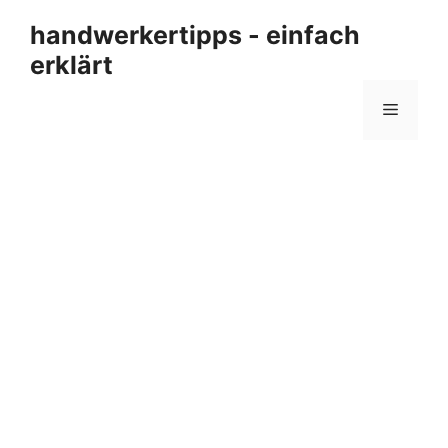
Zum
handwerkertipps - einfach
Inhalt
erklärt
springen
Menü