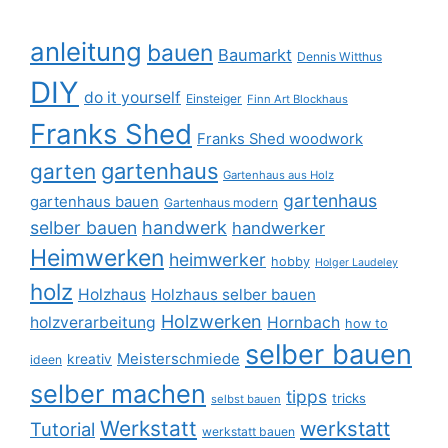
anleitung
bauen
Baumarkt
Dennis Witthus
DIY
do it yourself
Einsteiger
Finn Art Blockhaus
Franks Shed
Franks Shed woodwork
gartenhaus
garten
Gartenhaus aus Holz
gartenhaus
gartenhaus bauen
Gartenhaus modern
selber bauen
handwerk
handwerker
Heimwerken
heimwerker
hobby
Holger Laudeley
holz
Holzhaus
Holzhaus selber bauen
Holzwerken
holzverarbeitung
Hornbach
how to
selber bauen
Meisterschmiede
kreativ
ideen
selber machen
tipps
tricks
selbst bauen
Werkstatt
werkstatt
Tutorial
werkstatt bauen