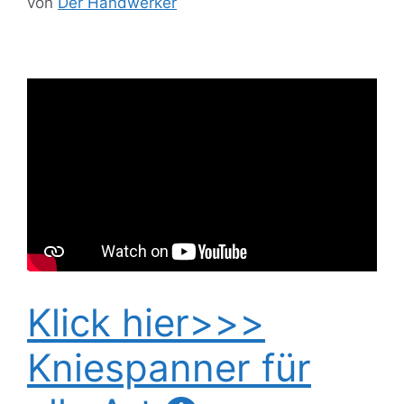
von
Der Handwerker
Klick hier>>>
Kniespanner für