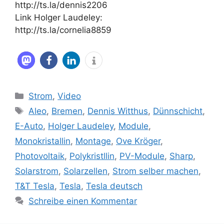
http://ts.la/dennis2206
Link Holger Laudeley:
http://ts.la/cornelia8859
Kategorien
Strom
,
Video
Schlagwörter
Aleo
,
Bremen
,
Dennis Witthus
,
Dünnschicht
,
E-Auto
,
Holger Laudeley
,
Module
,
Monokristallin
,
Montage
,
Ove Kröger
,
Photovoltaik
,
Polykristllin
,
PV-Module
,
Sharp
,
Solarstrom
,
Solarzellen
,
Strom selber machen
,
T&T Tesla
,
Tesla
,
Tesla deutsch
Schreibe einen Kommentar