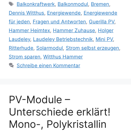
Schlagwörter
Balkonkraftwerk
,
Balkonmodul
,
Bremen
,
Dennis Witthus
,
Energiewende
,
Energiewende
für jeden
,
Fragen und Antworten
,
Guerilla PV
,
Hammer Heimtex
,
Hammer Zuhause
,
Holger
Laudeley
,
Laudeley Betriebstechnik
,
Mini PV
,
Ritterhude
,
Solarmodul
,
Strom selbst erzeugen
,
Strom sparen
,
Witthus Hammer
Schreibe einen Kommentar
PV-Module –
Unterschiede erklärt!
Mono-, Polykristallin