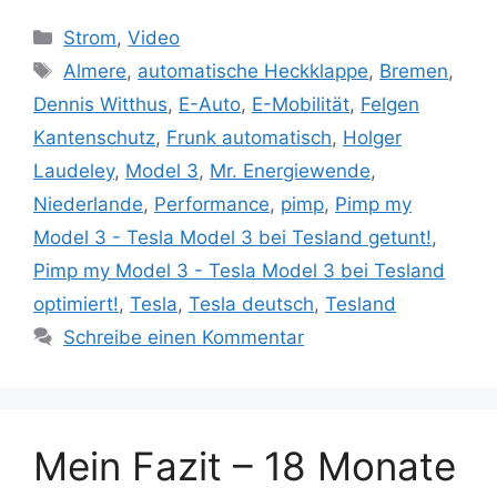
Kategorien
Strom
,
Video
Schlagwörter
Almere
,
automatische Heckklappe
,
Bremen
,
Dennis Witthus
,
E-Auto
,
E-Mobilität
,
Felgen
Kantenschutz
,
Frunk automatisch
,
Holger
Laudeley
,
Model 3
,
Mr. Energiewende
,
Niederlande
,
Performance
,
pimp
,
Pimp my
Model 3 - Tesla Model 3 bei Tesland getunt!
,
Pimp my Model 3 - Tesla Model 3 bei Tesland
optimiert!
,
Tesla
,
Tesla deutsch
,
Tesland
Schreibe einen Kommentar
Mein Fazit – 18 Monate