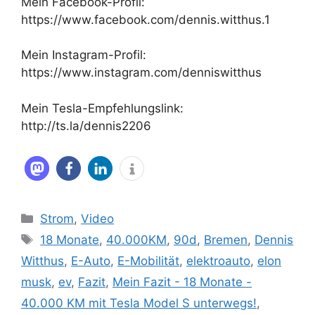
Mein Facebook-Profil:
https://www.facebook.com/dennis.witthus.1
Mein Instagram-Profil:
https://www.instagram.com/denniswitthus
Mein Tesla-Empfehlungslink:
http://ts.la/dennis2206
Kategorien
Strom
,
Video
Schlagwörter
18 Monate
,
40.000KM
,
90d
,
Bremen
,
Dennis
Witthus
,
E-Auto
,
E-Mobilität
,
elektroauto
,
elon
musk
,
ev
,
Fazit
,
Mein Fazit - 18 Monate -
40.000 KM mit Tesla Model S unterwegs!
,