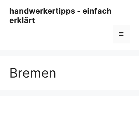
Zum
handwerkertipps - einfach
Inhalt
erklärt
springen
Menü
Bremen