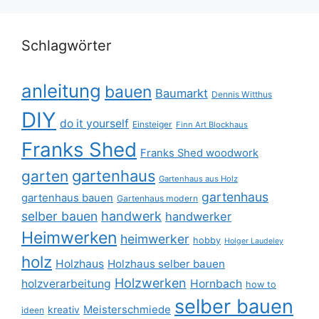
Schlagwörter
anleitung
bauen
Baumarkt
Dennis Witthus
DIY
do it yourself
Einsteiger
Finn Art Blockhaus
Franks Shed
Franks Shed woodwork
gartenhaus
garten
Gartenhaus aus Holz
gartenhaus
gartenhaus bauen
Gartenhaus modern
selber bauen
handwerk
handwerker
Heimwerken
heimwerker
hobby
Holger Laudeley
holz
Holzhaus
Holzhaus selber bauen
Holzwerken
holzverarbeitung
Hornbach
how to
selber bauen
Meisterschmiede
kreativ
ideen