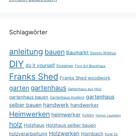
Schlagwörter
anleitung
bauen
Baumarkt
Dennis Witthus
DIY
do it yourself
Einsteiger
Finn Art Blockhaus
Franks Shed
Franks Shed woodwork
gartenhaus
garten
Gartenhaus aus Holz
gartenhaus
gartenhaus bauen
Gartenhaus modern
selber bauen
handwerk
handwerker
Heimwerken
heimwerker
hobby
Holger Laudeley
holz
Holzhaus
Holzhaus selber bauen
Holzwerken
holzverarbeitung
Hornbach
how to