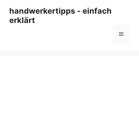
Zum
handwerkertipps - einfach
Inhalt
erklärt
springen
Menü