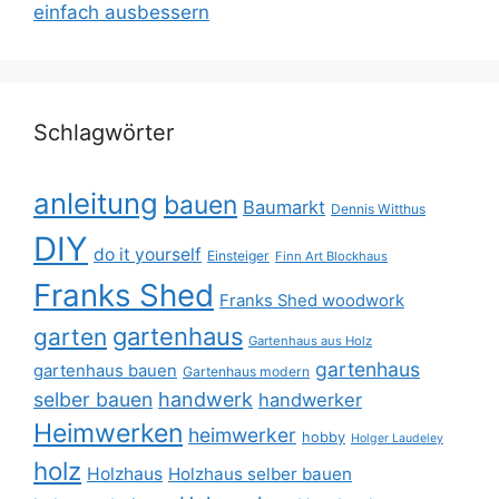
einfach ausbessern
Schlagwörter
anleitung
bauen
Baumarkt
Dennis Witthus
DIY
do it yourself
Einsteiger
Finn Art Blockhaus
Franks Shed
Franks Shed woodwork
gartenhaus
garten
Gartenhaus aus Holz
gartenhaus
gartenhaus bauen
Gartenhaus modern
selber bauen
handwerk
handwerker
Heimwerken
heimwerker
hobby
Holger Laudeley
holz
Holzhaus
Holzhaus selber bauen