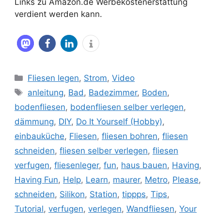
Links zu Amazon.de Werbekostenerstattung
verdient werden kann.
Kategorien
Fliesen legen
,
Strom
,
Video
Schlagwörter
anleitung
,
Bad
,
Badezimmer
,
Boden
,
bodenfliesen
,
bodenfliesen selber verlegen
,
dämmung
,
DIY
,
Do It Yourself (Hobby)
,
einbauküche
,
Fliesen
,
fliesen bohren
,
fliesen
schneiden
,
fliesen selber verlegen
,
fliesen
verfugen
,
fliesenleger
,
fun
,
haus bauen
,
Having
,
Having Fun
,
Help
,
Learn
,
maurer
,
Metro
,
Please
,
schneiden
,
Silikon
,
Station
,
tippps
,
Tips
,
Tutorial
,
verfugen
,
verlegen
,
Wandfliesen
,
Your