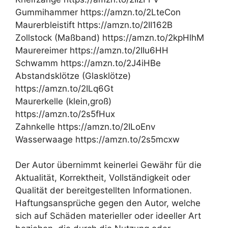
Gummihammer https://amzn.to/2LteCon
Maurerbleistift https://amzn.to/2II162B
Zollstock (Maßband) https://amzn.to/2kpHlhM
Maurereimer https://amzn.to/2IIu6HH
Schwamm https://amzn.to/2J4iHBe
Abstandsklötze (Glasklötze)
https://amzn.to/2ILq6Gt
Maurerkelle (klein,groß)
https://amzn.to/2s5fHux
Zahnkelle https://amzn.to/2ILoEnv
Wasserwaage https://amzn.to/2s5mcxw
Der Autor übernimmt keinerlei Gewähr für die
Aktualität, Korrektheit, Vollständigkeit oder
Qualität der bereitgestellten Informationen.
Haftungsansprüche gegen den Autor, welche
sich auf Schäden materieller oder ideeller Art