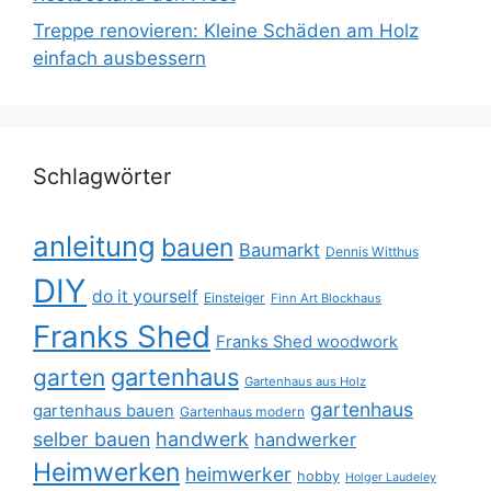
Treppe renovieren: Kleine Schäden am Holz
einfach ausbessern
Schlagwörter
anleitung
bauen
Baumarkt
Dennis Witthus
DIY
do it yourself
Einsteiger
Finn Art Blockhaus
Franks Shed
Franks Shed woodwork
gartenhaus
garten
Gartenhaus aus Holz
gartenhaus
gartenhaus bauen
Gartenhaus modern
selber bauen
handwerk
handwerker
Heimwerken
heimwerker
hobby
Holger Laudeley