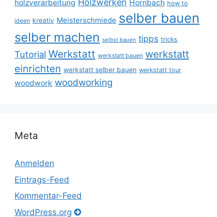
Holzwerken
holzverarbeitung
Hornbach
how to
selber bauen
Meisterschmiede
kreativ
ideen
selber machen
tipps
tricks
selbst bauen
Werkstatt
werkstatt
Tutorial
werkstatt bauen
einrichten
werkstatt selber bauen
werkstatt tour
woodworking
woodwork
Meta
Anmelden
Eintrags-Feed
Kommentar-Feed
WordPress.org