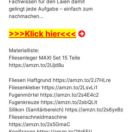
Fachwissen für den Laien damit
gelingt jede Aufgabe – einfach zum
nachmachen…
>>>Klick hier<<<
Materialliste:
Fliesenleger MAXI Set 15 Teile
https://amzn.to/2IJjd8u
Fliesen Haftgrund https://amzn.to/2J7HLre
Fliesenkleber https://amzn.to/2LsvLi1
Fugenmörtel https://amzn.to/2s4E4c2
Fugenkreuze https://amzn.to/2sbQLlt
Silikon (Sanitärbereich) https://amzn.to/2s6yxBz
Fliesenschneidmaschine
https://amzn.to/2s5GmaC
Kneifzange https://amzn.to/2IIzFFV