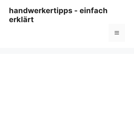
Zum
handwerkertipps - einfach
Inhalt
erklärt
springen
Menü