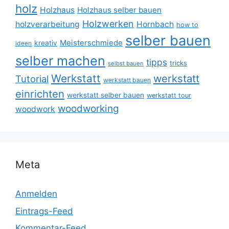
holz
Holzhaus
Holzhaus selber bauen
Holzwerken
holzverarbeitung
Hornbach
how to
selber bauen
Meisterschmiede
kreativ
ideen
selber machen
tipps
tricks
selbst bauen
Werkstatt
werkstatt
Tutorial
werkstatt bauen
einrichten
werkstatt selber bauen
werkstatt tour
woodworking
woodwork
Meta
Anmelden
Eintrags-Feed
Kommentar-Feed