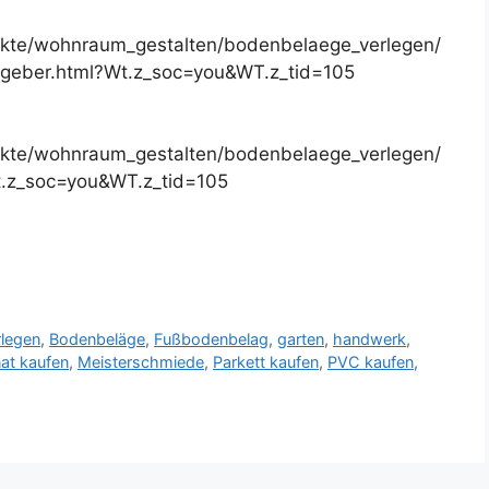
ekte/wohnraum_gestalten/bodenbelaege_verlegen/
tgeber.html?Wt.z_soc=you&WT.z_tid=105
ekte/wohnraum_gestalten/bodenbelaege_verlegen/
Wt.z_soc=you&WT.z_tid=105
legen
,
Bodenbeläge
,
Fußbodenbelag
,
garten
,
handwerk
,
at kaufen
,
Meisterschmiede
,
Parkett kaufen
,
PVC kaufen
,