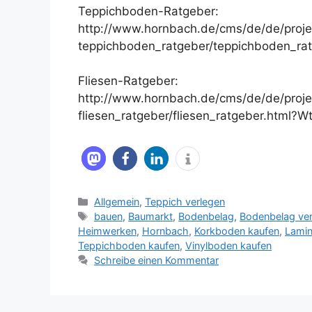
Teppichboden-Ratgeber:
http://www.hornbach.de/cms/de/de/proj
teppichboden_ratgeber/teppichboden_ra
Fliesen-Ratgeber:
http://www.hornbach.de/cms/de/de/proj
fliesen_ratgeber/fliesen_ratgeber.html?
Kategorien
Allgemein
,
Teppich verlegen
Schlagwörter
bauen
,
Baumarkt
,
Bodenbelag
,
Bodenbelag ver
Heimwerken
,
Hornbach
,
Korkboden kaufen
,
Lamin
Teppichboden kaufen
,
Vinylboden kaufen
Schreibe einen Kommentar