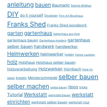
anleitung
bauen
Baumarkt
Dennis Witthus
DIY
do it yourself
Einsteiger
Finn Art Blockhaus
Franks Shed
Franks Shed woodwork
gartenhaus
garten
Gartenhaus aus Holz
gartenhaus
gartenhaus bauen
Gartenhaus modern
selber bauen
handwerk
handwerker
Heimwerken
heimwerker
hobby
Holger Laudeley
holz
Holzhaus
Holzhaus selber bauen
Holzwerken
holzverarbeitung
Hornbach
how to
selber bauen
Meisterschmiede
kreativ
ideen
selber machen
tipps
tricks
selbst bauen
Werkstatt
werkstatt
Tutorial
werkstatt bauen
einrichten
werkstatt selber bauen
werkstatt tour