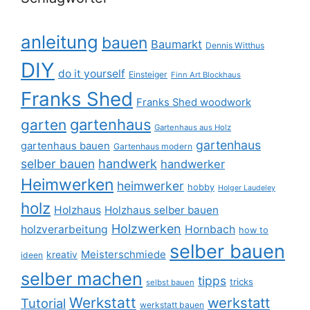
anleitung
bauen
Baumarkt
Dennis Witthus
DIY
do it yourself
Einsteiger
Finn Art Blockhaus
Franks Shed
Franks Shed woodwork
gartenhaus
garten
Gartenhaus aus Holz
gartenhaus
gartenhaus bauen
Gartenhaus modern
selber bauen
handwerk
handwerker
Heimwerken
heimwerker
hobby
Holger Laudeley
holz
Holzhaus
Holzhaus selber bauen
Holzwerken
holzverarbeitung
Hornbach
how to
selber bauen
Meisterschmiede
kreativ
ideen
selber machen
tipps
tricks
selbst bauen
Werkstatt
werkstatt
Tutorial
werkstatt bauen