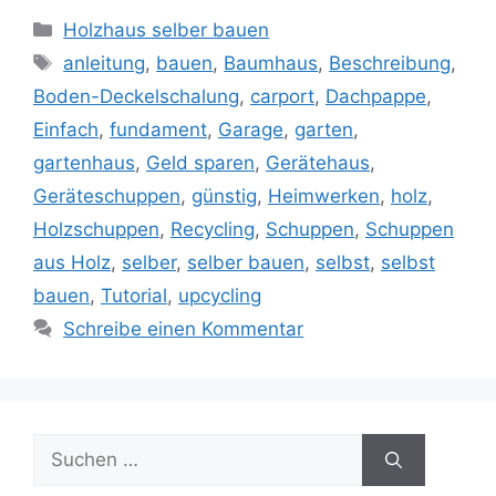
Kategorien
Holzhaus selber bauen
Schlagwörter
anleitung
,
bauen
,
Baumhaus
,
Beschreibung
,
Boden-Deckelschalung
,
carport
,
Dachpappe
,
Einfach
,
fundament
,
Garage
,
garten
,
gartenhaus
,
Geld sparen
,
Gerätehaus
,
Geräteschuppen
,
günstig
,
Heimwerken
,
holz
,
Holzschuppen
,
Recycling
,
Schuppen
,
Schuppen
aus Holz
,
selber
,
selber bauen
,
selbst
,
selbst
bauen
,
Tutorial
,
upcycling
Schreibe einen Kommentar
Suche
nach: