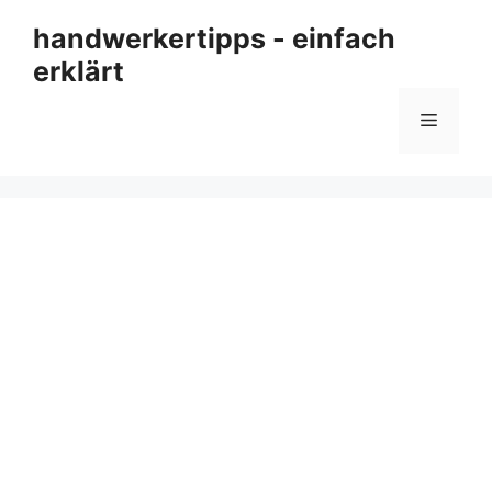
Zum
handwerkertipps - einfach
Inhalt
erklärt
springen
Menü