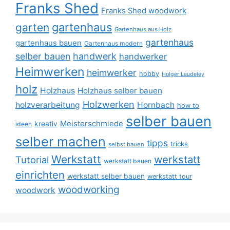
Franks Shed
Franks Shed woodwork
gartenhaus
garten
Gartenhaus aus Holz
gartenhaus
gartenhaus bauen
Gartenhaus modern
selber bauen
handwerk
handwerker
Heimwerken
heimwerker
hobby
Holger Laudeley
holz
Holzhaus
Holzhaus selber bauen
Holzwerken
holzverarbeitung
Hornbach
how to
selber bauen
Meisterschmiede
kreativ
ideen
selber machen
tipps
tricks
selbst bauen
Werkstatt
werkstatt
Tutorial
werkstatt bauen
einrichten
werkstatt selber bauen
werkstatt tour
woodworking
woodwork