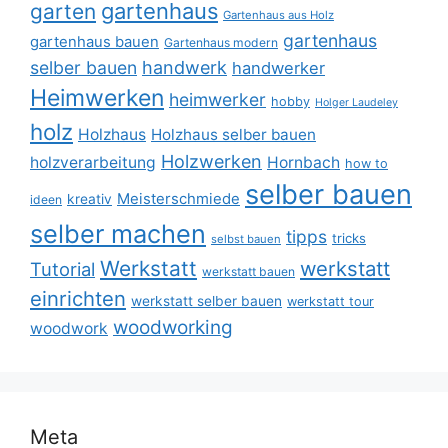
gartenhaus
garten
Gartenhaus aus Holz
gartenhaus
gartenhaus bauen
Gartenhaus modern
selber bauen
handwerk
handwerker
Heimwerken
heimwerker
hobby
Holger Laudeley
holz
Holzhaus
Holzhaus selber bauen
Holzwerken
holzverarbeitung
Hornbach
how to
selber bauen
Meisterschmiede
kreativ
ideen
selber machen
tipps
tricks
selbst bauen
Werkstatt
werkstatt
Tutorial
werkstatt bauen
einrichten
werkstatt selber bauen
werkstatt tour
woodworking
woodwork
Meta