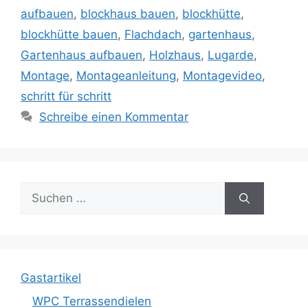
aufbauen
,
blockhaus bauen
,
blockhütte
,
blockhütte bauen
,
Flachdach
,
gartenhaus
,
Gartenhaus aufbauen
,
Holzhaus
,
Lugarde
,
Montage
,
Montageanleitung
,
Montagevideo
,
schritt für schritt
Schreibe einen Kommentar
Suche
nach:
Gastartikel
WPC Terrassendielen