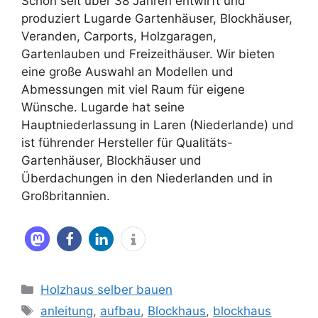
Schon seit über 38 Jahren entwirft und
produziert Lugarde Gartenhäuser, Blockhäuser,
Veranden, Carports, Holzgaragen,
Gartenlauben und Freizeithäuser. Wir bieten
eine große Auswahl an Modellen und
Abmessungen mit viel Raum für eigene
Wünsche. Lugarde hat seine
Hauptniederlassung in Laren (Niederlande) und
ist führender Hersteller für Qualitäts-
Gartenhäuser, Blockhäuser und
Überdachungen in den Niederlanden und in
Großbritannien.
Kategorien
Holzhaus selber bauen
Schlagwörter
anleitung
,
aufbau
,
Blockhaus
,
blockhaus