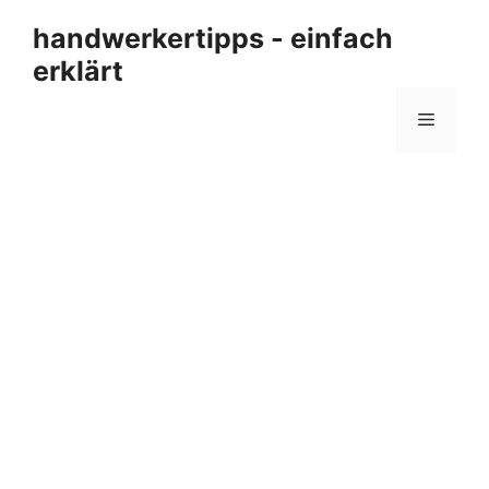
Zum
handwerkertipps - einfach
Inhalt
erklärt
springen
Menü