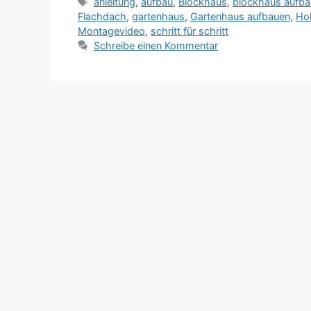
Schlagwörter
anleitung
,
aufbau
,
Blockhaus
,
blockhaus aufb
Flachdach
,
gartenhaus
,
Gartenhaus aufbauen
,
Ho
Montagevideo
,
schritt für schritt
Schreibe einen Kommentar