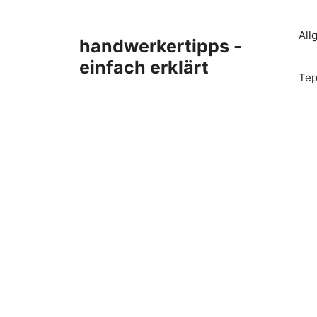
Zum
Inhalt
All
handwerkertipps -
springen
einfach erklärt
Tep