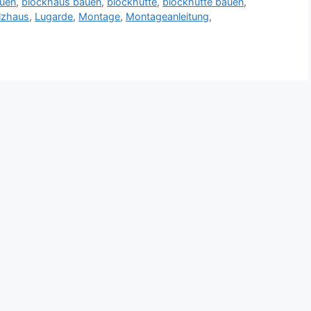
auen
,
blockhaus bauen
,
blockhütte
,
blockhütte bauen
,
lzhaus
,
Lugarde
,
Montage
,
Montageanleitung
,