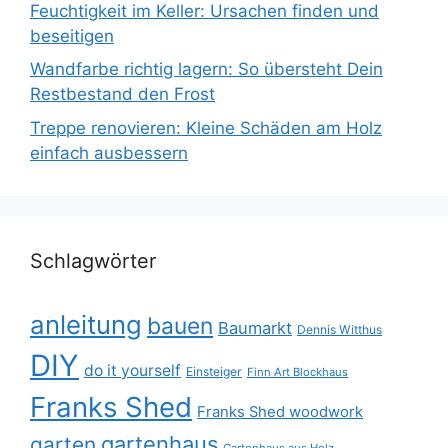
Feuchtigkeit im Keller: Ursachen finden und
beseitigen
Wandfarbe richtig lagern: So übersteht Dein
Restbestand den Frost
Treppe renovieren: Kleine Schäden am Holz
einfach ausbessern
Schlagwörter
anleitung
bauen
Baumarkt
Dennis Witthus
DIY
do it yourself
Einsteiger
Finn Art Blockhaus
Franks Shed
Franks Shed woodwork
gartenhaus
garten
Gartenhaus aus Holz