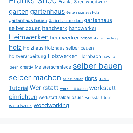
Franks Shed
Franks Shed woodwork
gartenhaus
garten
Gartenhaus aus Holz
gartenhaus
gartenhaus bauen
Gartenhaus modern
selber bauen
handwerk
handwerker
Heimwerken
heimwerker
hobby
Holger Laudeley
holz
Holzhaus
Holzhaus selber bauen
Holzwerken
holzverarbeitung
Hornbach
how to
selber bauen
Meisterschmiede
kreativ
ideen
selber machen
tipps
tricks
selbst bauen
Werkstatt
werkstatt
Tutorial
werkstatt bauen
einrichten
werkstatt selber bauen
werkstatt tour
woodworking
woodwork