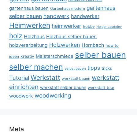
gartenhaus
gartenhaus bauen
Gartenhaus modern
selber bauen
handwerk
handwerker
Heimwerken
heimwerker
hobby
Holger Laudeley
holz
Holzhaus
Holzhaus selber bauen
Holzwerken
holzverarbeitung
Hornbach
how to
selber bauen
Meisterschmiede
kreativ
ideen
selber machen
tipps
tricks
selbst bauen
Werkstatt
werkstatt
Tutorial
werkstatt bauen
einrichten
werkstatt selber bauen
werkstatt tour
woodworking
woodwork
Meta