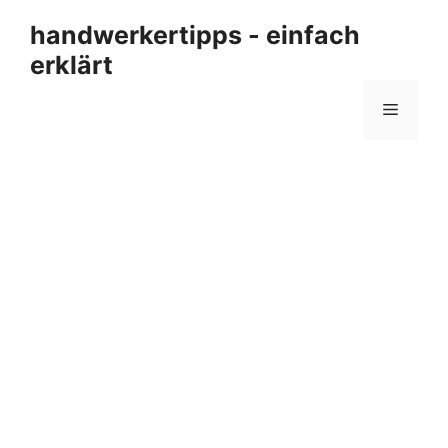
Zum
handwerkertipps - einfach
Inhalt
erklärt
springen
Menü