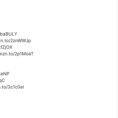
/3baBULY
mzn.to/2znWWJp
AfZjOX
amzn.to/2p1MoaT
BteNP
pqC
n.to/3c1c0ei