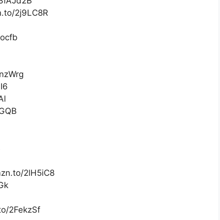
/3fAJd2B
n.to/2j9LC8R
1ocfb
bnzWrg
I6
Al
ssGQB
B
mzn.to/2lH5iC8
Gk
o/2FekzSf