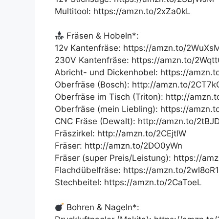
Multitool: https://amzn.to/2xZa0kL
Fräsen & Hobeln*:
12v Kantenfräse: https://amzn.to/2WuXs
230V Kantenfräse: https://amzn.to/2Wqt
Abricht- und Dickenhobel: https://amzn.
Oberfräse (Bosch): http://amzn.to/2CT7
Oberfräse im Tisch (Triton): http://amzn.
Oberfräse (mein Liebling): https://amzn.t
CNC Fräse (Dewalt): http://amzn.to/2tBJ
Fräszirkel: http://amzn.to/2CEjtlW
Fräser: http://amzn.to/2DO0yWn
Fräser (super Preis/Leistung): https://
Flachdübelfräse: https://amzn.to/2wl8oR1
Stechbeitel: https://amzn.to/2CaToeL
Bohren & Nageln*: