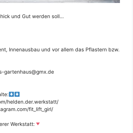
Schick und Gut werden soll…
t, Innenausbau und vor allem das Pflastern bzw.
 das-gartenhaus@gmx.de
lte:
m/helden.der.werkstatt/
gram.com/fit_lift_girl/
rer Werkstatt: