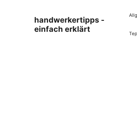
Zum
Inhalt
All
handwerkertipps -
springen
einfach erklärt
Tep