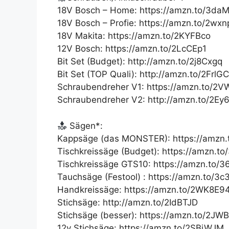
18V Bosch – Home: https://amzn.to/3da
18V Bosch – Profie: https://amzn.to/2wx
18V Makita: https://amzn.to/2KYFBco
12V Bosch: https://amzn.to/2LcCEp1
Bit Set (Budget): http://amzn.to/2j8Cxgq
Bit Set (TOP Quali): http://amzn.to/2FrlG
Schraubendreher V1: https://amzn.to/2V
Schraubendreher V2: http://amzn.to/2Ey
Sägen*:
Kappsäge (das MONSTER): https://amzn
Tischkreissäge (Budget): https://amzn.t
Tischkreissäge GTS10: https://amzn.to/
Tauchsäge (Festool) : https://amzn.to/3
Handkreissäge: https://amzn.to/2WK8E9
Stichsäge: http://amzn.to/2IdBTJD
Stichsäge (besser): https://amzn.to/2J
12v Stichsäge: https://amzn.to/2SBjWJM