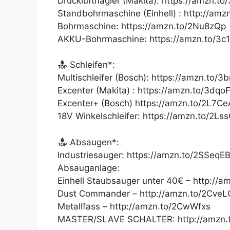
Druckluftnagler (Makita): https://amzn.to
Standbohrmaschine (Einhell) : http://amz
Bohrmaschine: https://amzn.to/2Nu8zQp
AKKU-Bohrmaschine: https://amzn.to/3c
Schleifen*:
Multischleifer (Bosch): https://amzn.to/3
Excenter (Makita) : https://amzn.to/3dqoF
Excenter+ (Bosch) https://amzn.to/2L7Ce
18V Winkelschleifer: https://amzn.to/2L
Absaugen*:
Industriesauger: https://amzn.to/2SSeqE
Absauganlage:
Einhell Staubsauger unter 40€ – http://a
Dust Commander – http://amzn.to/2CveL
Metallfass – http://amzn.to/2CwWfxs
MASTER/SLAVE SCHALTER: http://amzn.t