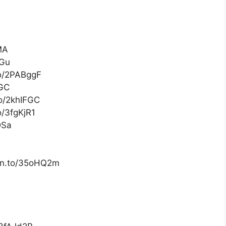
MA
tGu
to/2PABggF
kGC
to/2khIFGC
o/3fgKjR1
DSa
amzn.to/35oHQ2m