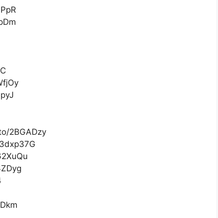
MPpR
npDm
CC
WfjOy
6pyJ
.to/2BGADzy
o/3dxp37G
362XuQu
c3ZDyg
4
WBDkm