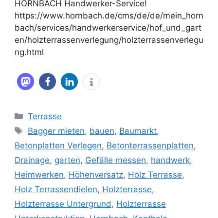
HORNBACH Handwerker-Service!
https://www.hornbach.de/cms/de/de/mein_horn
bach/services/handwerkerservice/hof_und_gart
en/holzterrassenverlegung/holzterrassenverlegu
ng.html
Kategorien
Terrasse
Schlagwörter
Bagger mieten
,
bauen
,
Baumarkt
,
Betonplatten Verlegen
,
Betonterrassenplatten
,
Drainage
,
garten
,
Gefälle messen
,
handwerk
,
Heimwerken
,
Höhenversatz
,
Holz Terrasse
,
Holz Terrassendielen
,
Holzterrasse
,
Holzterrasse Untergrund
,
Holzterrasse