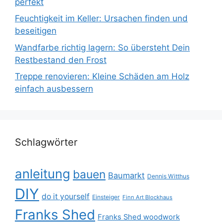
perfekt
Feuchtigkeit im Keller: Ursachen finden und
beseitigen
Wandfarbe richtig lagern: So übersteht Dein
Restbestand den Frost
Treppe renovieren: Kleine Schäden am Holz
einfach ausbessern
Schlagwörter
anleitung
bauen
Baumarkt
Dennis Witthus
DIY
do it yourself
Einsteiger
Finn Art Blockhaus
Franks Shed
Franks Shed woodwork