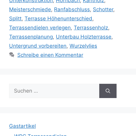
Unterkonstruktion
,
Hornbach
,
Kantholz
,
Meisterschmiede
,
Ranfabschluss
,
Schotter
,
Splitt
,
Terrasse Höhenunterschied
,
Terrassendielen verlegen
,
Terrassenholz
,
Terrassenplanung
,
Unterbau Holzterrasse
,
Untergrund vorbereiten
,
Wurzelvlies
Schreibe einen Kommentar
Suche
nach:
Gastartikel