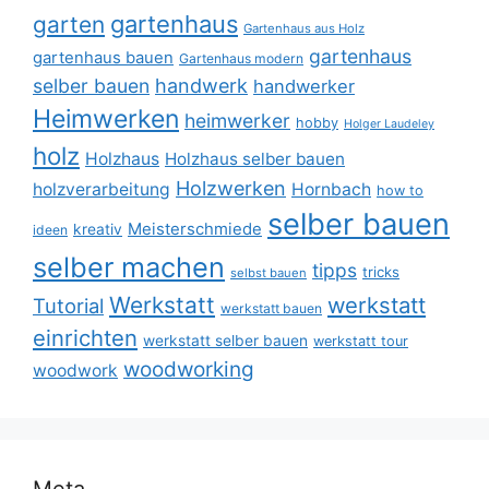
gartenhaus
garten
Gartenhaus aus Holz
gartenhaus
gartenhaus bauen
Gartenhaus modern
selber bauen
handwerk
handwerker
Heimwerken
heimwerker
hobby
Holger Laudeley
holz
Holzhaus
Holzhaus selber bauen
Holzwerken
holzverarbeitung
Hornbach
how to
selber bauen
Meisterschmiede
kreativ
ideen
selber machen
tipps
tricks
selbst bauen
Werkstatt
werkstatt
Tutorial
werkstatt bauen
einrichten
werkstatt selber bauen
werkstatt tour
woodworking
woodwork