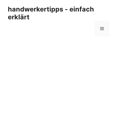
Zum
handwerkertipps - einfach
Inhalt
erklärt
springen
Menü