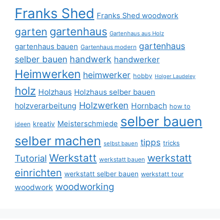
Franks Shed
Franks Shed woodwork
gartenhaus
garten
Gartenhaus aus Holz
gartenhaus
gartenhaus bauen
Gartenhaus modern
selber bauen
handwerk
handwerker
Heimwerken
heimwerker
hobby
Holger Laudeley
holz
Holzhaus
Holzhaus selber bauen
Holzwerken
holzverarbeitung
Hornbach
how to
selber bauen
Meisterschmiede
kreativ
ideen
selber machen
tipps
tricks
selbst bauen
Werkstatt
werkstatt
Tutorial
werkstatt bauen
einrichten
werkstatt selber bauen
werkstatt tour
woodworking
woodwork