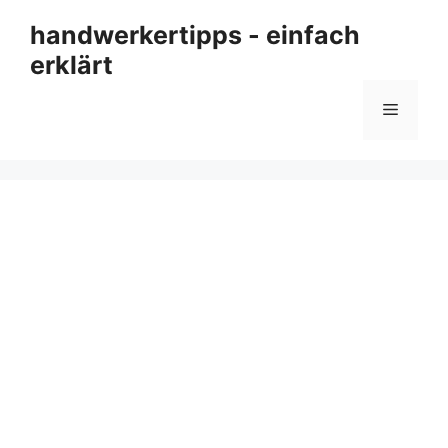
Zum
handwerkertipps - einfach
Inhalt
erklärt
springen
Menü