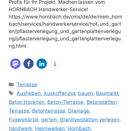
Profis für Ihr Projekt. Machen lassen vom
HORNBACH Handwerker-Service!
https://www.hornbach.de/cms/de/de/mein_horn
bach/services/handwerkerservice/hof_und_gart
en/pflasterverlegung_und_gartenplattenverlegu
ng/pflasterverlegung_und_gartenplattenverlegu
ng.html
Kategorien
Terrasse
Schlagwörter
Ausheben
,
Auskofferung
,
bauen
,
Baumarkt
,
Beton trocknen
,
Beton-Terrasse
,
Betonplatten
Terrasse
,
Betonterrasse
,
Drainage
,
Fugenmörtel
,
garten
,
Granitverplatten verlegen
,
handwerk
,
Heimwerken
,
Hornbach
,