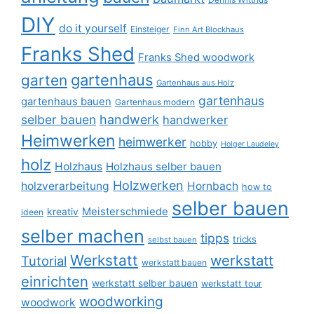
DIY
do it yourself
Einsteiger
Finn Art Blockhaus
Franks Shed
Franks Shed woodwork
gartenhaus
garten
Gartenhaus aus Holz
gartenhaus
gartenhaus bauen
Gartenhaus modern
selber bauen
handwerk
handwerker
Heimwerken
heimwerker
hobby
Holger Laudeley
holz
Holzhaus
Holzhaus selber bauen
Holzwerken
holzverarbeitung
Hornbach
how to
selber bauen
Meisterschmiede
kreativ
ideen
selber machen
tipps
tricks
selbst bauen
Werkstatt
werkstatt
Tutorial
werkstatt bauen
einrichten
werkstatt selber bauen
werkstatt tour
woodworking
woodwork