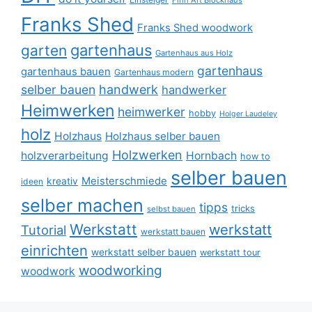
Finn Art Blockhaus
Franks Shed
Franks Shed woodwork
gartenhaus
garten
Gartenhaus aus Holz
gartenhaus
gartenhaus bauen
Gartenhaus modern
selber bauen
handwerk
handwerker
Heimwerken
heimwerker
hobby
Holger Laudeley
holz
Holzhaus
Holzhaus selber bauen
Holzwerken
holzverarbeitung
Hornbach
how to
selber bauen
Meisterschmiede
kreativ
ideen
selber machen
tipps
tricks
selbst bauen
Werkstatt
werkstatt
Tutorial
werkstatt bauen
einrichten
werkstatt selber bauen
werkstatt tour
woodworking
woodwork