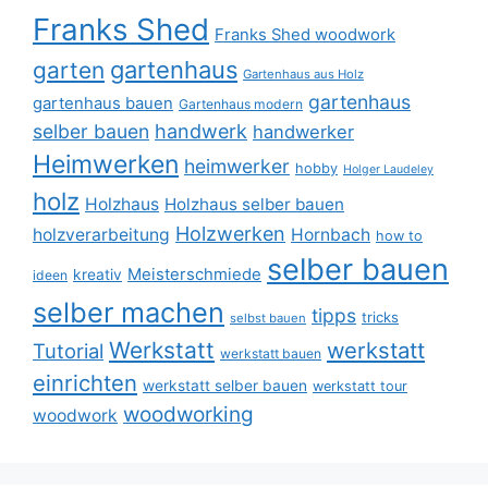
Franks Shed
Franks Shed woodwork
gartenhaus
garten
Gartenhaus aus Holz
gartenhaus
gartenhaus bauen
Gartenhaus modern
selber bauen
handwerk
handwerker
Heimwerken
heimwerker
hobby
Holger Laudeley
holz
Holzhaus
Holzhaus selber bauen
Holzwerken
holzverarbeitung
Hornbach
how to
selber bauen
Meisterschmiede
kreativ
ideen
selber machen
tipps
tricks
selbst bauen
Werkstatt
werkstatt
Tutorial
werkstatt bauen
einrichten
werkstatt selber bauen
werkstatt tour
woodworking
woodwork