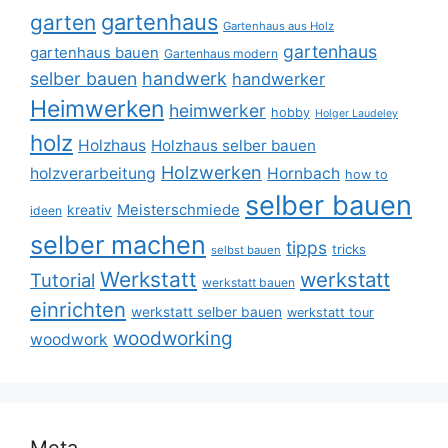
gartenhaus
garten
Gartenhaus aus Holz
gartenhaus
gartenhaus bauen
Gartenhaus modern
selber bauen
handwerk
handwerker
Heimwerken
heimwerker
hobby
Holger Laudeley
holz
Holzhaus
Holzhaus selber bauen
Holzwerken
holzverarbeitung
Hornbach
how to
selber bauen
Meisterschmiede
kreativ
ideen
selber machen
tipps
tricks
selbst bauen
Werkstatt
werkstatt
Tutorial
werkstatt bauen
einrichten
werkstatt selber bauen
werkstatt tour
woodworking
woodwork