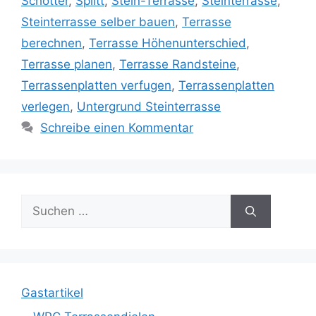
Schotter
,
Splitt
,
Stein-Terrasse
,
Steinterrasse
,
Steinterrasse selber bauen
,
Terrasse
berechnen
,
Terrasse Höhenunterschied
,
Terrasse planen
,
Terrasse Randsteine
,
Terrassenplatten verfugen
,
Terrassenplatten
verlegen
,
Untergrund Steinterrasse
Schreibe einen Kommentar
Suche
nach:
Gastartikel