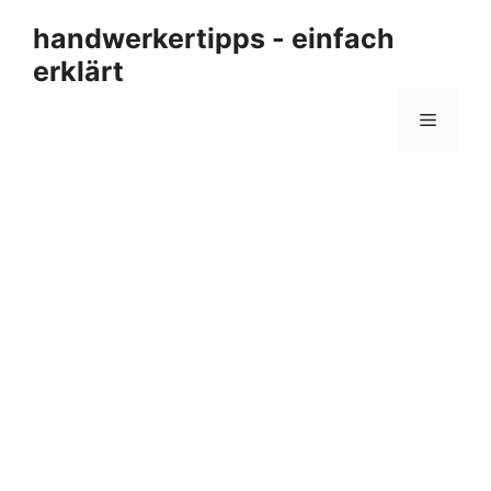
Zum
handwerkertipps - einfach
Inhalt
erklärt
springen
Menü