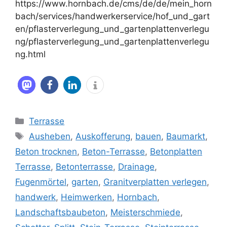
https://www.hornbach.de/cms/de/de/mein_horn
bach/services/handwerkerservice/hof_und_gart
en/pflasterverlegung_und_gartenplattenverlegu
ng/pflasterverlegung_und_gartenplattenverlegu
ng.html
Kategorien
Terrasse
Schlagwörter
Ausheben
,
Auskofferung
,
bauen
,
Baumarkt
,
Beton trocknen
,
Beton-Terrasse
,
Betonplatten
Terrasse
,
Betonterrasse
,
Drainage
,
Fugenmörtel
,
garten
,
Granitverplatten verlegen
,
handwerk
,
Heimwerken
,
Hornbach
,
Landschaftsbaubeton
,
Meisterschmiede
,