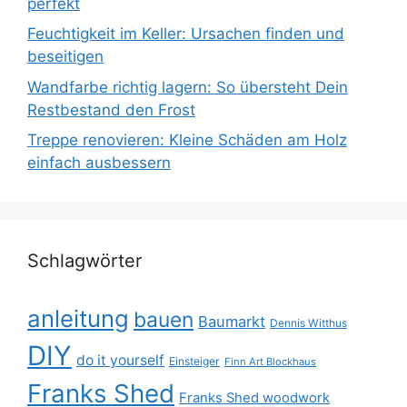
perfekt
Feuchtigkeit im Keller: Ursachen finden und
beseitigen
Wandfarbe richtig lagern: So übersteht Dein
Restbestand den Frost
Treppe renovieren: Kleine Schäden am Holz
einfach ausbessern
Schlagwörter
anleitung
bauen
Baumarkt
Dennis Witthus
DIY
do it yourself
Einsteiger
Finn Art Blockhaus
Franks Shed
Franks Shed woodwork