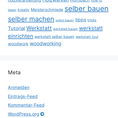
holzverarbeitung
Hornbach
how to
selber bauen
Meisterschmiede
kreativ
ideen
selber machen
tipps
tricks
selbst bauen
Werkstatt
werkstatt
Tutorial
werkstatt bauen
einrichten
werkstatt selber bauen
werkstatt tour
woodworking
woodwork
Meta
Anmelden
Eintrags-Feed
Kommentar-Feed
WordPress.org