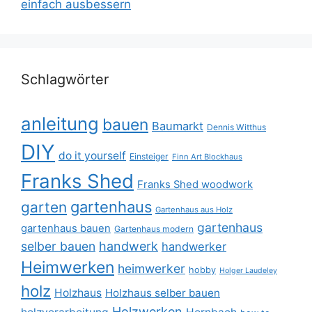
einfach ausbessern
Schlagwörter
anleitung
bauen
Baumarkt
Dennis Witthus
DIY
do it yourself
Einsteiger
Finn Art Blockhaus
Franks Shed
Franks Shed woodwork
gartenhaus
garten
Gartenhaus aus Holz
gartenhaus
gartenhaus bauen
Gartenhaus modern
selber bauen
handwerk
handwerker
Heimwerken
heimwerker
hobby
Holger Laudeley
holz
Holzhaus
Holzhaus selber bauen
Holzwerken