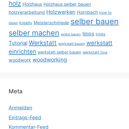
holz
Holzhaus
Holzhaus selber bauen
Holzwerken
holzverarbeitung
Hornbach
how to
selber bauen
Meisterschmiede
kreativ
ideen
selber machen
tipps
tricks
selbst bauen
Werkstatt
werkstatt
Tutorial
werkstatt bauen
einrichten
werkstatt selber bauen
werkstatt tour
woodworking
woodwork
Meta
Anmelden
Eintrags-Feed
Kommentar-Feed