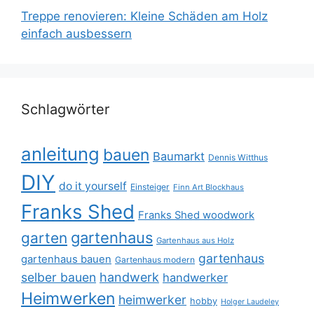
Treppe renovieren: Kleine Schäden am Holz
einfach ausbessern
Schlagwörter
anleitung
bauen
Baumarkt
Dennis Witthus
DIY
do it yourself
Einsteiger
Finn Art Blockhaus
Franks Shed
Franks Shed woodwork
gartenhaus
garten
Gartenhaus aus Holz
gartenhaus
gartenhaus bauen
Gartenhaus modern
selber bauen
handwerk
handwerker
Heimwerken
heimwerker
hobby
Holger Laudeley