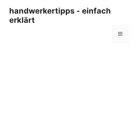
Zum
handwerkertipps - einfach
Inhalt
erklärt
springen
Menü